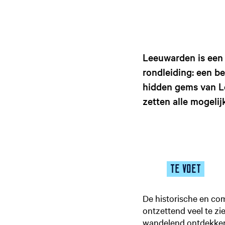
Leeuwarden is een 
rondleiding: een b
hidden gems van Le
zetten alle mogeli
TE VOET
De historische en co
ontzettend veel te zi
wandelend ontdekken. 