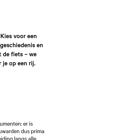
g
e
t
a
a
 Kies voor een
l
 geschiedenis en
:
 de fiets – we
N
e op een rij.
e
d
e
r
l
a
n
d
menten: er is
s
Leeuwarden dus prima
iding langs alle