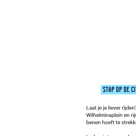
STAP OP DE C
Laat je je liever rijd
Wilhelminaplein en ri
benen hoeft te strekk