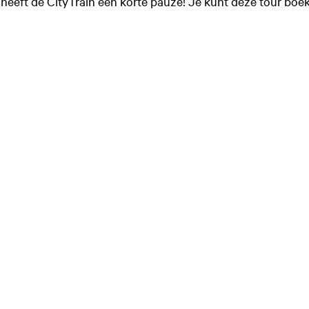
eeft de CityTrain een korte pauze! Je kunt deze tour boek