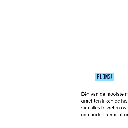
PLONS!
Één van de mooiste m
grachten lijken de his
van alles te weten ov
een oude praam, of on