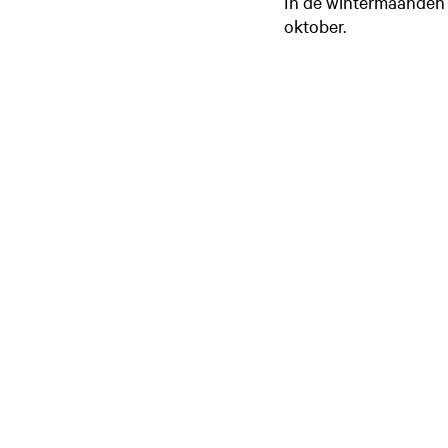
In de wintermaanden h
oktober.