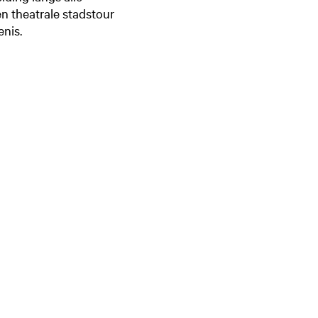
en theatrale stadstour
enis.