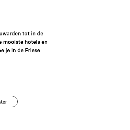
g
e
t
a
a
uwarden tot in de
l
de mooiste hotels en
:
e je in de Friese
N
e
d
e
r
l
a
ter
n
d
s