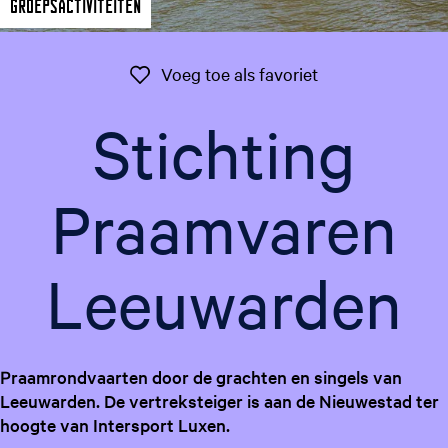
Groepsactiviteiten
g
e
t
Voeg toe als favo
Voeg toe als favoriet
a
a
Stichting
l
:
N
Praamvaren
e
d
e
Leeuwarden
r
l
a
n
d
Praamrondvaarten door de grachten en singels van
s
Leeuwarden. De vertreksteiger is aan de Nieuwestad ter
hoogte van Intersport Luxen.