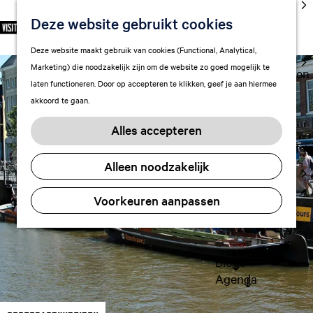
cultuur
Deze website gebruikt cookies
S
F
Z
NL
Met kids
e
G
a
o
M
Deze website maakt gebruik van cookies (Functional, Analytical,
l
Uitgaan in
a
v
e
e
Marketing) die noodzakelijk zijn om de website zo goed mogelijk te
e
Leeuwarden
n
o
k
n
laten functioneren. Door op accepteren te klikken, geef je aan hiermee
c
a
r
e
u
akkoord te gaan.
t
a
Plan je bezoek
i
n
e
r
Vervoer
e
Alles accepteren
e
d
t
Overnachten
r
e
e
Alleen noodzakelijk
Visitor
t
h
n
Center
a
o
Voorkeuren aanpassen
Citymap
a
m
l
FAQ
e
H
p
u
a
Blogs
i
g
Agenda
d
e
i