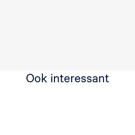
d
e
n
Ook interessant