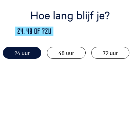
Hoe lang blijf je?
24, 48 OF 72U
24 uur
48 uur
72 uur