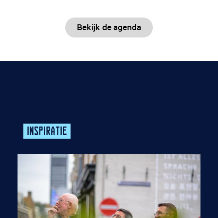
Bekijk de agenda
Eropuit!
INSPIRATIE
V
e
r
r
a
s