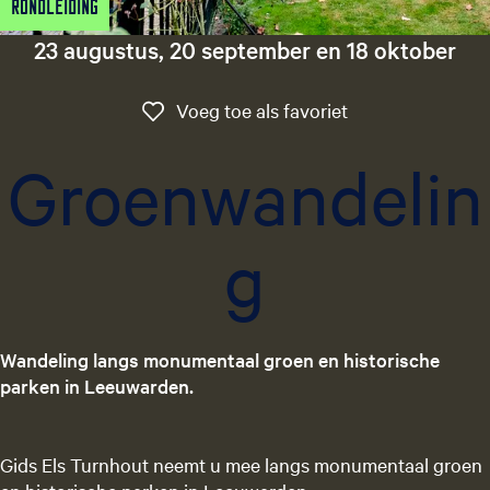
Rondleiding
g
e
23 augustus, 20 september en 18 oktober
t
a
Voeg toe als favo
Voeg toe als favoriet
a
l
Groenwandelin
:
N
e
g
d
e
r
l
a
Wandeling langs monumentaal groen en historische
n
parken in Leeuwarden.
d
s
Gids Els Turnhout neemt u mee langs monumentaal groen