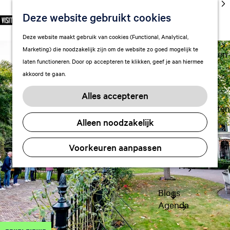
cultuur
Deze website gebruikt cookies
S
F
Z
NL
Met kids
e
G
a
o
M
Deze website maakt gebruik van cookies (Functional, Analytical,
l
Uitgaan in
a
v
e
e
Marketing) die noodzakelijk zijn om de website zo goed mogelijk te
e
Leeuwarden
n
o
k
n
laten functioneren. Door op accepteren te klikken, geef je aan hiermee
c
a
r
e
u
akkoord te gaan.
t
a
Plan je bezoek
i
n
e
r
Vervoer
e
Alles accepteren
e
d
t
Overnachten
r
e
e
Alleen noodzakelijk
Visitor
t
h
n
Center
a
o
Voorkeuren aanpassen
Citymap
a
m
l
FAQ
e
H
p
u
a
Blogs
i
g
Agenda
d
e
i