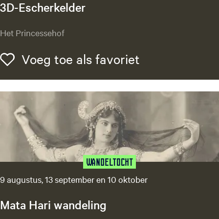
3D-Escherkelder
e
r
3
Het Princessehof
t
D
e
-
Voeg toe als f
Voeg toe als favoriet
n
E
s
c
h
e
r
k
e
l
Wandeltocht
d
9 augustus, 13 september en 10 oktober
e
r
Mata Hari wandeling