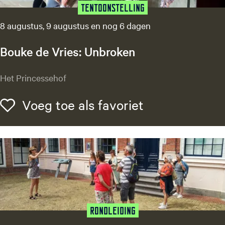
k
Tentoonstelling
t
8 augustus, 9 augustus en nog 6 dagen
i
n
Bouke de Vries: Unbroken
d
e
B
Het Princessehof
V
o
i
u
Voeg toe als f
Voeg toe als favoriet
j
k
z
e
e
d
l
e
s
V
t
r
r
i
a
e
a
s
Rondleiding
t
: