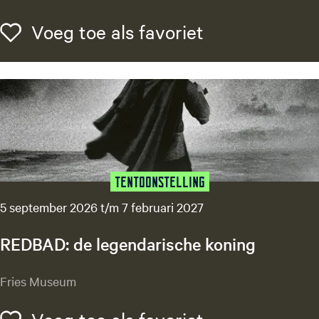
e
E
k
Voeg toe als f
Voeg toe als favoriet
c
l
h
i
o
m
’
d
s
e
v
O
a
l
n
d
M
e
Tentoonstelling
a
h
t
5 september 2026 t/m 7 februari 2027
o
a
v
H
REDBAD: de legendarische koning
e
a
r
R
Fries Museum
i
E
|
D
Voeg toe als f