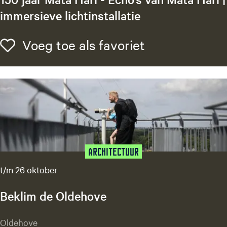
immersieve lichtinstallatie
1
Voeg toe als f
Voeg toe als favoriet
5
0
j
a
a
r
M
a
t
Architectuur
a
t/m 26 oktober
H
a
Beklim de Oldehove
r
i
B
Oldehove
-