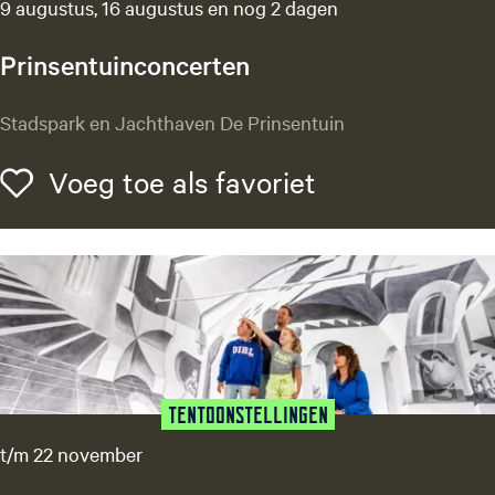
9 augustus, 16 augustus en nog 2 dagen
u
p
Prinsentuinconcerten
-
S
P
Stadspark en Jachthaven De Prinsentuin
i
r
l
i
Voeg toe als f
Voeg toe als favoriet
e
n
n
s
t
e
B
n
o
t
o
u
k
i
C
n
l
c
Tentoonstellingen
u
o
b
t/m 22 november
n
c