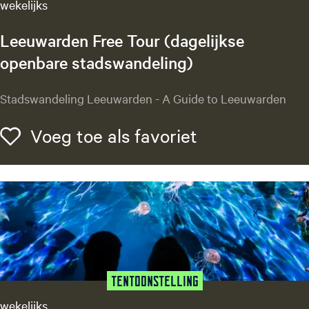
wekelijks
U
n
Leeuwarden Free Tour (dagelijkse
b
openbare stadswandeling)
r
o
k
L
Stadswandeling Leeuwarden - A Guide to Leeuwarden
e
e
n
e
Voeg toe als f
Voeg toe als favoriet
u
w
a
r
d
e
n
F
r
Tentoonstelling
e
wekelijks