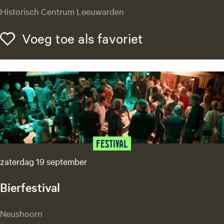
M
Historisch Centrum Leeuwarden
a
t
Voeg toe als f
Voeg toe als favoriet
a
H
a
r
i
w
a
n
d
Festival
e
zaterdag 19 september
l
i
Bierfestival
n
g
B
Neushoorn