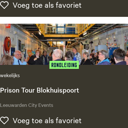
a
Voeg toe als f
Voeg toe als favoriet
e
)
m
u
L
w
e
a
e
r
u
d
w
e
a
n
r
d
Rondleiding
e
wekelijks
n
S
Prison Tour Blokhuispoort
t
a
P
Leeuwarden City Events
d
r
s
i
Voeg toe als f
Voeg toe als favoriet
w
s
a