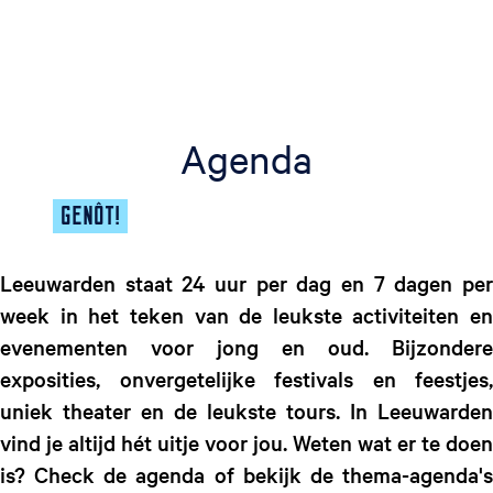
g
e
t
a
a
Agenda
l
:
N
GENÔT!
e
d
e
Leeuwarden staat 24 uur per dag en 7 dagen per
r
week in het teken van de leukste activiteiten en
l
evenementen voor jong en oud. Bijzondere
a
exposities, onvergetelijke festivals en feestjes,
n
uniek theater en de leukste tours. In Leeuwarden
d
s
vind je altijd hét uitje voor jou. Weten wat er te doen
is? Check de agenda of bekijk de thema-agenda's