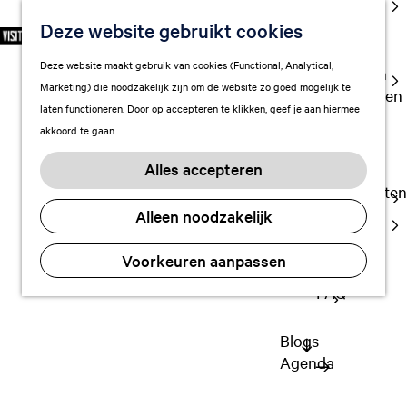
cultuur
Deze website gebruikt cookies
S
F
Z
NL
Met kids
e
G
a
o
M
Deze website maakt gebruik van cookies (Functional, Analytical,
l
Uitgaan in
a
v
e
e
Marketing) die noodzakelijk zijn om de website zo goed mogelijk te
e
Leeuwarden
n
o
k
n
laten functioneren. Door op accepteren te klikken, geef je aan hiermee
c
a
r
e
u
akkoord te gaan.
t
a
Plan je bezoek
i
n
e
r
Vervoer
e
Alles accepteren
e
Activiteiten en
d
t
Overnachten
r
e
e
Alleen noodzakelijk
Visitor
t
h
n
evenementen
Center
a
o
Voorkeuren aanpassen
Citymap
a
m
yes!
l
FAQ
e
H
p
u
a
Blogs
i
g
Agenda
d
e
i