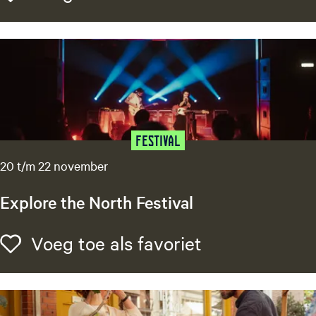
d
v
a
a
r
t
P
r
a
Festival
a
20 t/m 22 november
m
v
Explore the North Festival
e
r
E
Voeg toe als f
Voeg toe als favoriet
h
x
u
p
u
l
r
o
L