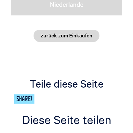
t
Niederlande
r
a
a
t
zurück zum Einkaufen
Teile diese Seite
SHARE!
Diese Seite teilen