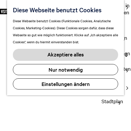
Ausgehen in
Diese Webseite benutzt Cookies
S
F
S
DE
Leeuwarden
p
G
a
u
M
Touren
Diese Webseite benutzt Cookies (Funktionale Cookies, Analytische
r
e
v
c
e
Cookies, Marketing-Cookies). Diese Cookies sorgen dafür, dass diese
Einkaufen
a
h
o
h
n
Webseite so gut wie möglich funktioniert. Klicke auf „Ich akzeptiere alle
c
mit Kindern
e
r
e
ü
Cookies“, wenn du hiermit einverstanden bist.
h
n
i
n
e
S
Aufenthalt planen
t
Akzeptiere alles
a
i
FAQ
e
u
e
n
Übernachten
Nur notwendig
s
z
Verkehr
w
u
Einstellungen ändern
Visitor
ä
r
Center
h
H
l
Stadtplan
o
e
m
n
e
A
p
k
a