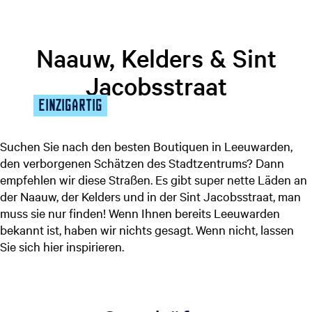
t
g
u
e
e
Naauw, Kelders & Sint
l
l
Jacobsstraat
e
EINZIGARTIG
S
p
r
Suchen Sie nach den besten Boutiquen in Leeuwarden,
a
den verborgenen Schätzen des Stadtzentrums? Dann
c
empfehlen wir diese Straßen. Es gibt super nette Läden an
h
der Naauw, der Kelders und in der Sint Jacobsstraat, man
e
muss sie nur finden! Wenn Ihnen bereits Leeuwarden
:
bekannt ist, haben wir nichts gesagt. Wenn nicht, lassen
D
Sie sich hier inspirieren.
e
u
t
s