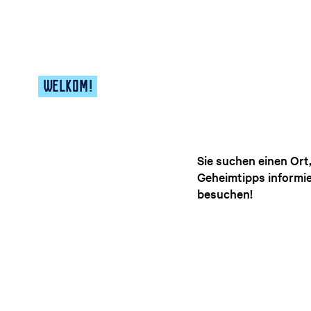
a
g
e
WELKOM!
Sie suchen einen Ort
Geheimtipps informi
besuchen!