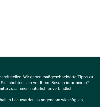
c
h
 bereitstellen. Wir geben maßgeschneiderte Tipps zu
n. Sie möchten sich vor Ihrem Besuch informieren?
mitte zusammen, natürlich unverbindlich.
nthalt in Leeuwarden so angenehm wie möglich,