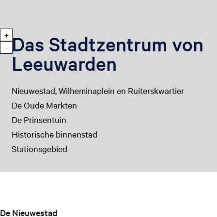
H
+
Das Stadtzentrum von
i
R
−
n
a
Leeuwarden
e
u
i
s
n
z
Nieuwestad, Wilheminaplein en Ruiterskwartier
z
o
o
o
De Oude Markten
o
m
De Prinsentuin
m
e
e
n
Historische binnenstad
n
Stationsgebied
De Nieuwestad