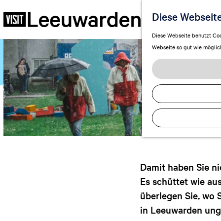
R
Diese Webseit
G
Diese Webseite benutzt Cook
e
Webseite so gut wie möglich 
h
e
n
S
i
e
z
u
r
H
Damit haben Sie ni
o
Es schüttet wie au
m
überlegen Sie, wo 
e
in Leeuwarden ungla
p