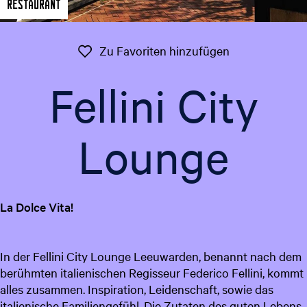
Restaurant
t
g
u
e
e
Zu Favoriten 
Zu Favoriten hinzufügen
l
l
Fellini City
e
S
p
Lounge
r
a
c
h
La Dolce Vita!
e
:
D
In der Fellini City Lounge Leeuwarden, benannt nach dem
e
berühmten italienischen Regisseur Federico Fellini, kommt
u
alles zusammen. Inspiration, Leidenschaft, sowie das
t
italienische Familiengefühl. Die Zutaten des guten Lebens
s