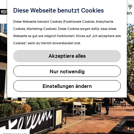
Ausgehen in
Diese Webseite benutzt Cookies
S
F
S
DE
Leeuwarden
p
G
a
u
M
Touren
Diese Webseite benutzt Cookies (Funktionale Cookies, Analytische
r
e
v
c
e
Cookies, Marketing-Cookies). Diese Cookies sorgen dafür, dass diese
Einkaufen
a
h
o
h
n
Webseite so gut wie möglich funktioniert. Klicke auf „Ich akzeptiere alle
c
mit Kindern
e
r
e
ü
Cookies“, wenn du hiermit einverstanden bist.
h
n
i
n
e
S
Aufenthalt planen
t
Akzeptiere alles
a
i
FAQ
e
u
e
n
Übernachten
Nur notwendig
s
z
Verkehr
w
u
Einstellungen ändern
Visitor
ä
r
Center
h
H
l
Stadtplan
o
e
m
n
e
A
p
k
a