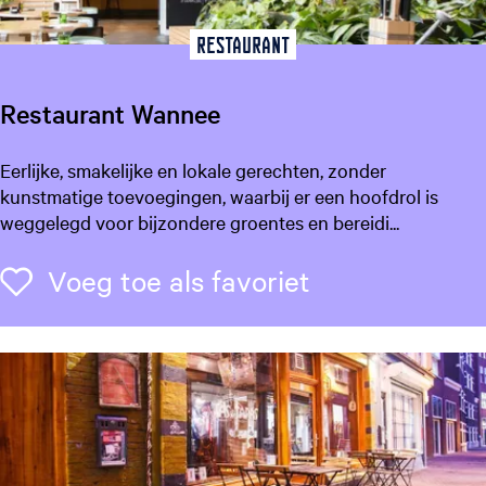
o
a
Restaurant
r
d
Restaurant Wannee
w
a
R
Eerlijke, smakelijke en lokale gerechten, zonder
n
e
kunstmatige toevoegingen, waarbij er een hoofdrol is
d
s
weggelegd voor bijzondere groentes en bereidi...
t
a
Voeg toe als f
Voeg toe als favoriet
u
r
a
n
t
W
a
n