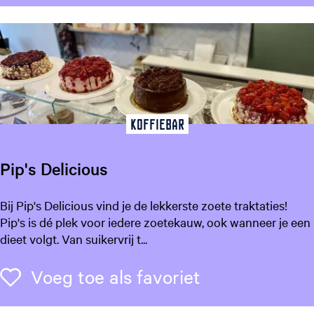
d
e
S
p
o
e
k
Koffiebar
Pip's Delicious
P
Bij Pip's Delicious vind je de lekkerste zoete traktaties!
i
Pip's is dé plek voor iedere zoetekauw, ook wanneer je een
p
dieet volgt. Van suikervrij t...
'
s
Voeg toe als f
Voeg toe als favoriet
D
e