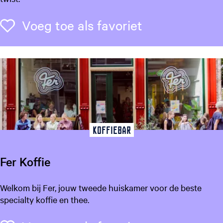
d
s
Voeg toe als f
Voeg toe als favoriet
w
a
a
g
Koffiebar
Fer Koffie
F
Welkom bij Fer, jouw tweede huiskamer voor de beste
e
specialty koffie en thee.
r
K