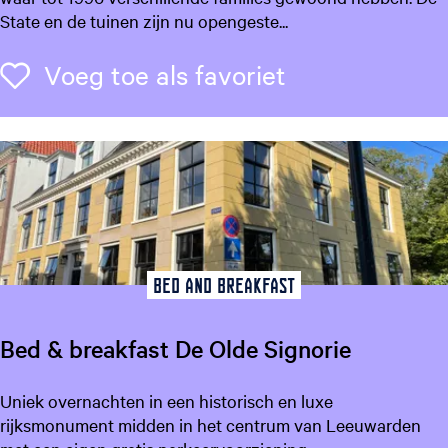
k
State en de tuinen zijn nu opengeste...
e
m
Voeg toe als f
Voeg toe als favoriet
a
S
t
a
t
e
Bed and Breakfast
Bed & breakfast De Olde Signorie
B
Uniek overnachten in een historisch en luxe
e
rijksmonument midden in het centrum van Leeuwarden
d