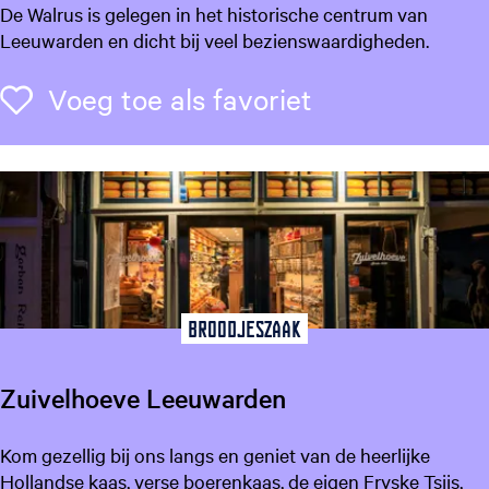
D
De Walrus is gelegen in het historische centrum van
e
Leeuwarden en dicht bij veel bezienswaardigheden.
W
a
Voeg toe als f
Voeg toe als favoriet
l
r
u
s
Broodjeszaak
Zuivelhoeve Leeuwarden
Z
Kom gezellig bij ons langs en geniet van de heerlijke
u
Hollandse kaas, verse boerenkaas, de eigen Fryske Tsiis,