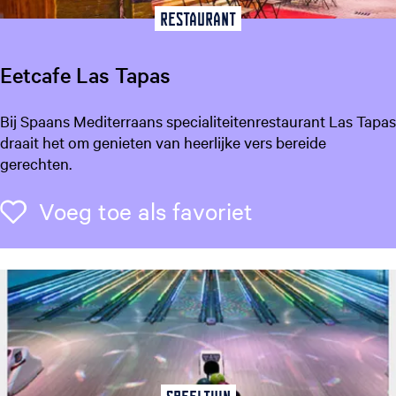
n
Restaurant
e
e
Eetcafe Las Tapas
E
Bij Spaans Mediterraans specialiteitenrestaurant Las Tapas
e
draait het om genieten van heerlijke vers bereide
t
gerechten.
c
a
Voeg toe als f
Voeg toe als favoriet
f
e
L
a
s
T
a
p
a