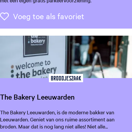
met een eigen gratis parkeervoorziening.
&
b
Voeg toe als f
Voeg toe als favoriet
r
e
a
k
f
a
s
t
D
Broodjeszaak
e
O
The Bakery Leeuwarden
l
d
T
The Bakery Leeuwarden, is de moderne bakker van
e
h
Leeuwarden. Geniet van ons ruime assortiment aan
S
e
broden. Maar dat is nog lang niet alles! Niet alle...
i