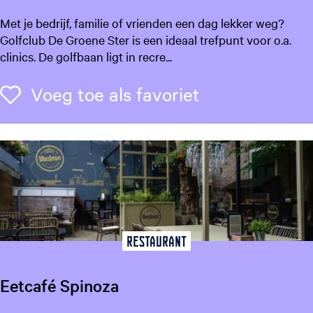
e
L
Met je bedrijf, familie of vrienden een dag lekker weg?
n
e
Golfclub De Groene Ster is een ideaal trefpunt voor o.a.
L
e
clinics. De golfbaan ligt in recre...
e
u
e
w
Voeg toe als f
Voeg toe als favoriet
u
a
w
r
a
d
r
e
d
r
e
G
n
o
l
f
Restaurant
c
l
Eetcafé Spinoza
u
b