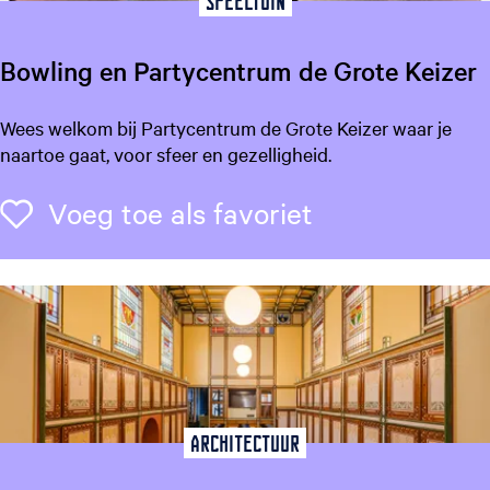
Speeltuin
s
Bowling en Partycentrum de Grote Keizer
B
Wees welkom bij Partycentrum de Grote Keizer waar je
o
naartoe gaat, voor sfeer en gezelligheid.
w
l
Voeg toe als f
Voeg toe als favoriet
i
n
g
e
n
P
a
r
t
Architectuur
y