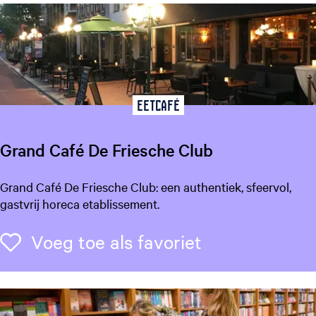
e
i
t
e
n
b
o
Eetcafé
e
r
Grand Café De Friesche Club
d
e
G
Grand Café De Friesche Club: een authentiek, sfeervol,
r
r
gastvrij horeca etablissement.
i
a
j
n
Voeg toe als f
Voeg toe als favoriet
,
d
C
C
a
a
m
f
p