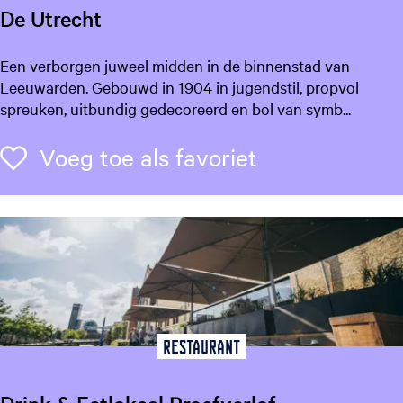
c
De Utrecht
e
n
D
Een verborgen juweel midden in de binnenstad van
t
e
Leeuwarden. Gebouwd in 1904 in jugendstil, propvol
r
U
spreuken, uitbundig gedecoreerd en bol van symb...
u
t
m
r
Voeg toe als f
Voeg toe als favoriet
d
e
e
c
G
h
r
t
o
t
e
K
e
Restaurant
i
z
e