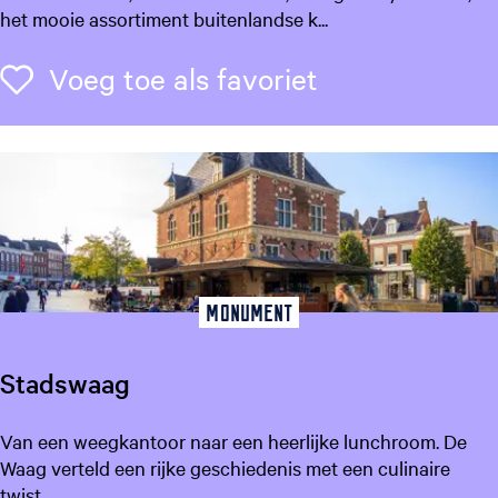
i
het mooie assortiment buitenlandse k...
v
e
Voeg toe als f
Voeg toe als favoriet
l
h
o
e
v
e
L
e
e
Monument
u
w
Stadswaag
a
r
S
Van een weegkantoor naar een heerlijke lunchroom. De
d
t
Waag verteld een rijke geschiedenis met een culinaire
e
a
twist.
n