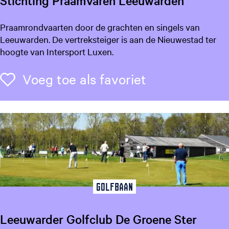
Stichting Praamvaren Leeuwarden
e
g
e
S
Praamrondvaarten door de grachten en singels van
t
t
Leeuwarden. De vertreksteiger is aan de Nieuwestad ter
a
i
hoogte van Intersport Luxen.
a
c
l
h
Voeg toe als f
Voeg toe als favoriet
:
t
N
i
e
n
d
g
e
P
r
r
l
a
a
a
n
m
Golfbaan
d
v
s
a
Leeuwarder Golfclub De Groene Ster
r