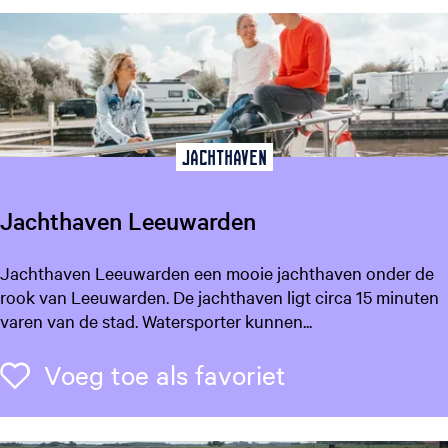
l
i
c
i
o
u
s
Jachthaven
Jachthaven Leeuwarden
J
Jachthaven Leeuwarden een mooie jachthaven onder de
a
rook van Leeuwarden. De jachthaven ligt circa 15 minuten
c
varen van de stad. Watersporter kunnen...
h
t
Voeg toe als f
Voeg toe als favoriet
h
a
v