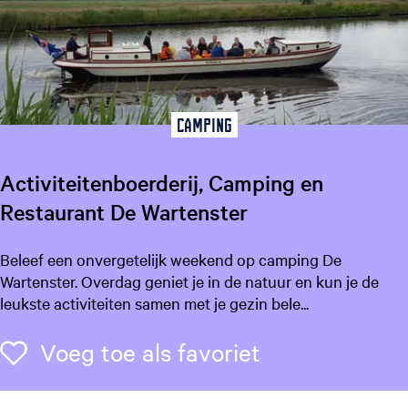
e
n
L
e
e
u
Camping
w
a
Activiteitenboerderij, Camping en
r
Restaurant De Wartenster
d
e
n
A
Beleef een onvergetelijk weekend op camping De
c
Wartenster. Overdag geniet je in de natuur en kun je de
t
leukste activiteiten samen met je gezin bele...
i
v
Voeg toe als f
Voeg toe als favoriet
i
t