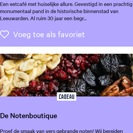
E
Een eetcafé met huiselijke allure. Gevestigd in een prachtig
D
e
monumentaal pand in de historische binnenstad van
e
t
Leeuwarden. Al ruim 30 jaar een begr...
G
c
r
a
Voeg toe als f
Voeg toe als favoriet
o
f
e
é
n
S
e
p
S
i
t
n
e
o
r
z
a
Cadeau
De Notenboutique
D
Proef de smaak van vers gebrande noten! Wij bereiden