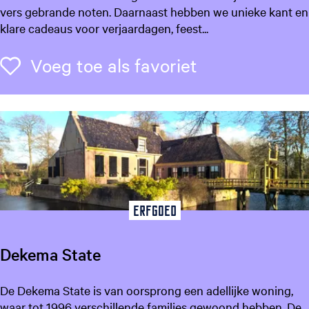
e
vers gebrande noten. Daarnaast hebben we unieke kant en
N
klare cadeaus voor verjaardagen, feest...
o
t
Voeg toe als f
Voeg toe als favoriet
e
n
b
o
u
t
i
q
u
Erfgoed
e
Dekema State
D
De Dekema State is van oorsprong een adellijke woning,
e
waar tot 1996 verschillende families gewoond hebben. De