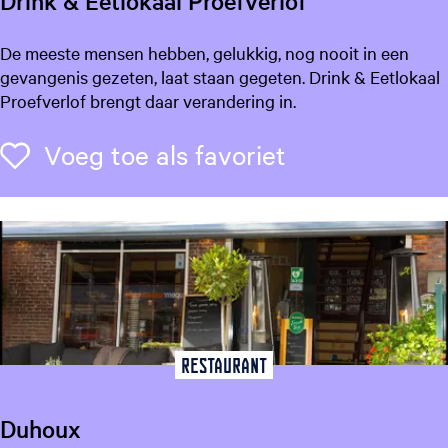
Drink & Eetlokaal Proefverlof
r
D
De meeste mensen hebben, gelukkig, nog nooit in een
r
gevangenis gezeten, laat staan gegeten. Drink & Eetlokaal
i
Proefverlof brengt daar verandering in.
n
k
Voeg toe als f
Voeg toe als favoriet
&
E
e
t
l
o
k
a
a
Restaurant
l
P
Duhoux
r