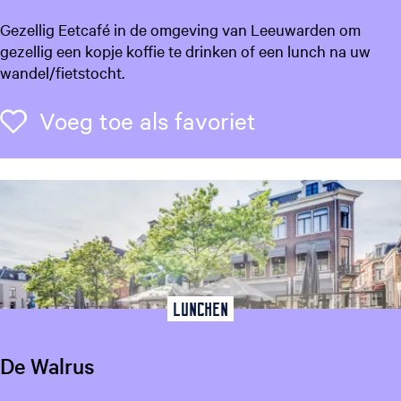
o
D
Gezellig Eetcafé in de omgeving van Leeuwarden om
e
u
gezellig een kopje koffie te drinken of een lunch na uw
f
h
wandel/fietstocht.
v
o
e
u
Voeg toe als f
Voeg toe als favoriet
r
x
l
o
f
Lunchen
De Walrus