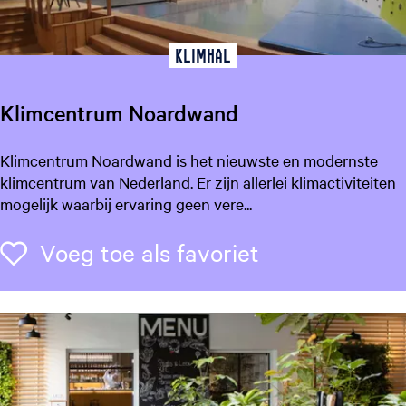
V
r
a
t
n
Klimhal
e
d
n
e
s
Klimcentrum Noardwand
r
t
V
e
K
Klimcentrum Noardwand is het nieuwste en modernste
e
r
l
klimcentrum van Nederland. Er zijn allerlei klimactiviteiten
l
i
mogelijk waarbij ervaring geen vere...
d
m
e
c
Voeg toe als f
Voeg toe als favoriet
e
n
t
r
u
m
N