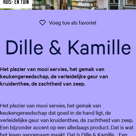
Huis- en Tuin
g
e
t
Voeg toe als favo
Voeg toe als favoriet
a
a
Dille & Kamille
l
:
N
e
Het plezier van mooi servies, het gemak van
d
keukengereedschap, de verleidelijke geur van
e
kruidenthee, de zachtheid van zeep.
r
l
a
Het plezier van mooi servies, het gemak van
n
keukengereedschap dat goed in de hand ligt, de
d
verleidelijke geur van kruidenthee, de zachtheid van zeep.
s
Een bijzonder accent op een alledaags product. Dat is wat
het leven aangenaam maakt. Dat is Dille & Kamille. Een