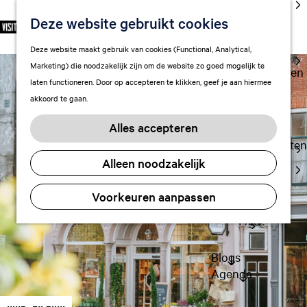
cultuur
Deze website gebruikt cookies
S
F
Z
NL
Met kids
e
G
a
o
M
Deze website maakt gebruik van cookies (Functional, Analytical,
l
Uitgaan in
a
v
e
e
Marketing) die noodzakelijk zijn om de website zo goed mogelijk te
e
Leeuwarden
n
o
k
n
laten functioneren. Door op accepteren te klikken, geef je aan hiermee
c
a
r
e
u
akkoord te gaan.
t
a
Plan je bezoek
i
n
e
r
Vervoer
e
Alles accepteren
e
d
t
Overnachten
r
e
e
Alleen noodzakelijk
Visitor
t
h
n
Center
a
o
Voorkeuren aanpassen
Citymap
a
m
l
FAQ
e
H
p
u
a
Blogs
i
g
Agenda
d
e
i