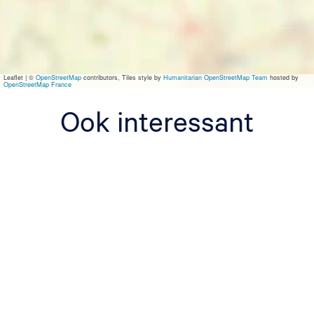
m
i
l
l
e
Leaflet
|
©
OpenStreetMap
contributors, Tiles style by
Humanitarian OpenStreetMap Team
hosted by
OpenStreetMap France
Ook interessant