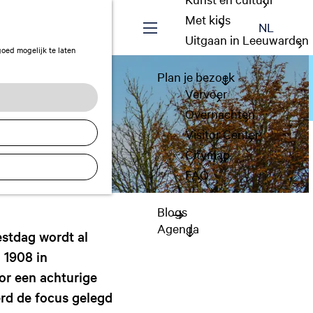
Met kids
n Leeuwarden
S
F
Z
NL
e
Uitgaan in Leeuwarden
a
o
M
goed mogelijk te laten
l
v
e
e
e
Plan je bezoek
o
k
n
c
Vervoer
r
e
u
t
i
n
Overnachten
e
e
Visitor Center
e
t
Citymap
r
e
t
FAQ
n
a
a
Blogs
l
Agenda
stdag wordt al
H
 1908 in
u
i
or een achturige
d
rd de focus gelegd
i