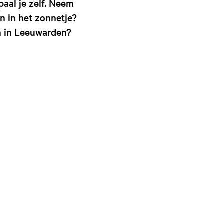
paal je zelf. Neem
g
n in het zonnetje?
e
t
en in Leeuwarden?
a
a
l
:
N
e
d
e
r
l
a
n
d
s