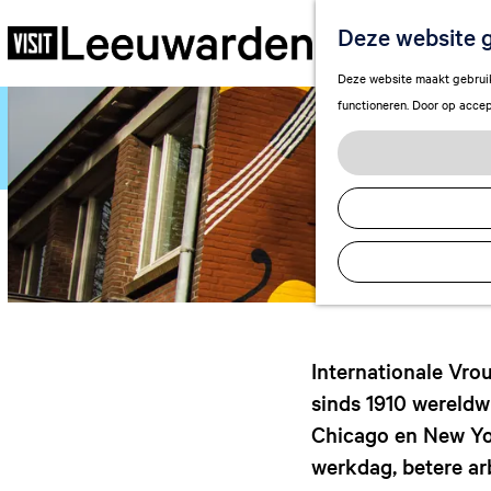
Internation
Deze website g
G
Deze website maakt gebruik 
a
functioneren. Door op accep
n
a
a
r
d
e
h
o
m
e
Internationale Vro
p
sinds 1910 wereldw
a
Chicago en New Yor
g
werkdag, betere ar
e