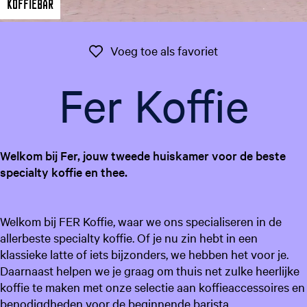
Koffiebar
g
e
t
Voeg toe als favo
Voeg toe als favoriet
a
a
Fer Koffie
l
:
N
e
Welkom bij Fer, jouw tweede huiskamer voor de beste
d
specialty koffie en thee.
e
r
l
Welkom bij FER Koffie, waar we ons specialiseren in de
a
allerbeste specialty koffie. Of je nu zin hebt in een
n
klassieke latte of iets bijzonders, we hebben het voor je.
d
Daarnaast helpen we je graag om thuis net zulke heerlijke
s
koffie te maken met onze selectie aan koffieaccessoires en
benodigdheden voor de beginnende barista.