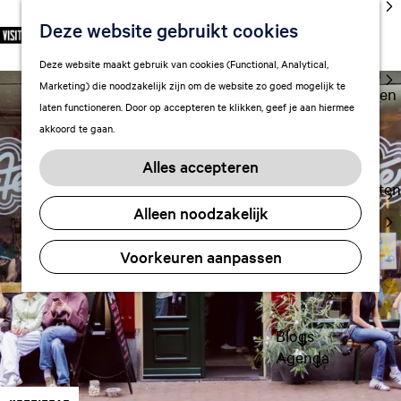
cultuur
Deze website gebruikt cookies
S
F
Z
NL
Met kids
e
G
a
o
M
Deze website maakt gebruik van cookies (Functional, Analytical,
l
Uitgaan in
a
v
e
e
Marketing) die noodzakelijk zijn om de website zo goed mogelijk te
e
Leeuwarden
n
o
k
n
laten functioneren. Door op accepteren te klikken, geef je aan hiermee
c
a
r
e
u
akkoord te gaan.
t
a
Plan je bezoek
i
n
e
r
Vervoer
e
Alles accepteren
e
d
t
Overnachten
r
e
e
Alleen noodzakelijk
Visitor
t
h
n
Center
a
o
Voorkeuren aanpassen
Citymap
a
m
l
FAQ
e
H
p
u
a
Blogs
i
g
Agenda
d
e
i