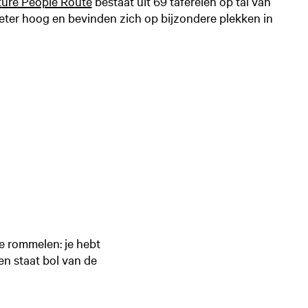
ture People Route
bestaat uit 69 taferelen op tal van
ter hoog en bevinden zich op bijzondere plekken in
e rommelen: je hebt
en staat bol van de