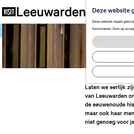
Deze website g
G
Deze website maakt gebruik 
a
functioneren. Door op accep
n
a
a
r
d
e
h
o
Laten we eerlijk zi
m
van Leeuwarden on
e
de eeuwenoude hist
p
maar ook haar mens
a
g
niet genoeg voor je
e