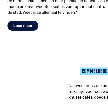
Je hebt al enkele mensen naar piepkleine richeltjes in 
mooie en onverwachte locaties verstopt in het centru
de stad. Weet jij ze allemaal te vinden?
Lees meer
ROMMELDEB
Na twee uren zoeken 
trek! Tijd voor een w
knusse cafés, goede e