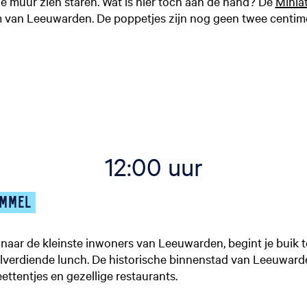
de muur zien staren. Wat is hier toch aan de hand? De
Minia
m van Leeuwarden. De poppetjes zijn nog geen twee centime
12:00 uur
OMMEL
naar de kleinste inwoners van Leeuwarden, begint je buik t
elverdiende lunch. De historische binnenstad van Leeuward
ettentjes en gezellige restaurants.