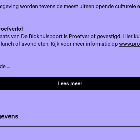
omgeving worden tevens de meest uiteenlopende culturele
roefverlof
ats van De Blokhuispoort is Proefverlof gevestigd. Hier ku
l, lunch of avond eten. Kijk voor meer informatie op
www.proe
ude …
Lees meer
gevens