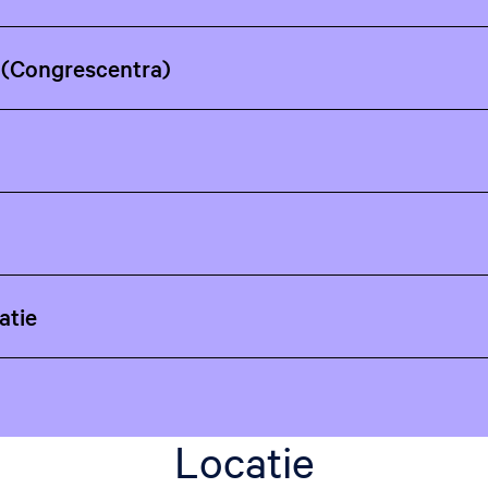
n (Congrescentra)
tie
Locatie