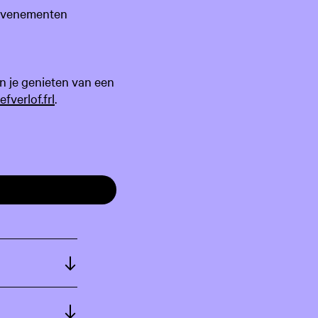
 evenementen
n je genieten van een
fverlof.frl
.