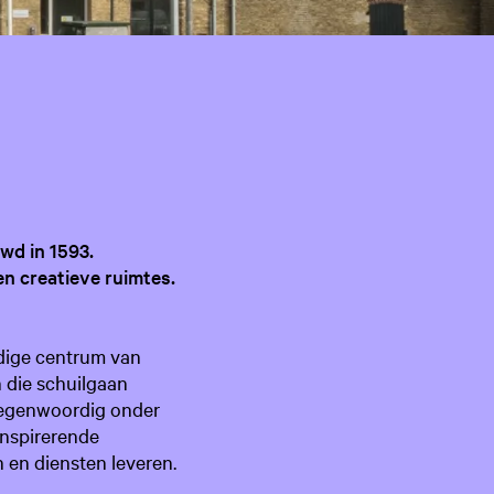
g
e
t
riet
a
a
l
:
N
e
wd in 1593.
d
n creatieve ruimtes.
e
r
l
ndige centrum van
a
 die schuilgaan
n
 tegenwoordig onder
d
inspirerende
s
en diensten leveren.