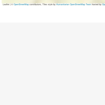
Leaflet
|
©
OpenStreetMap
contributors, Tiles style by
Humanitarian OpenStreetMap Team
hosted by
Op