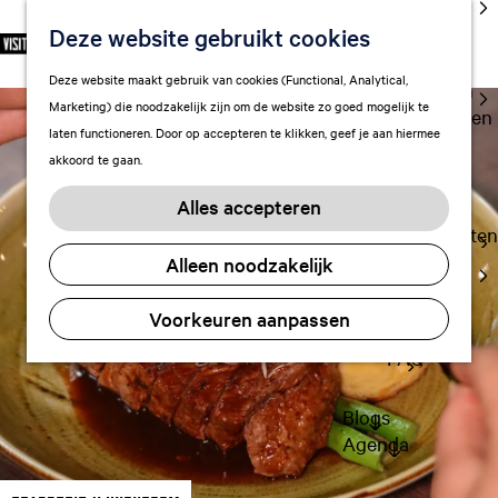
cultuur
Deze website gebruikt cookies
S
F
Z
NL
Met kids
e
G
a
o
M
Deze website maakt gebruik van cookies (Functional, Analytical,
l
Uitgaan in
a
v
e
e
Marketing) die noodzakelijk zijn om de website zo goed mogelijk te
e
Leeuwarden
n
o
k
n
laten functioneren. Door op accepteren te klikken, geef je aan hiermee
c
a
r
e
u
akkoord te gaan.
t
a
Plan je bezoek
i
n
e
r
Vervoer
e
Alles accepteren
e
d
t
Overnachten
r
e
e
Alleen noodzakelijk
Visitor
t
h
n
Center
a
o
Voorkeuren aanpassen
Citymap
a
m
l
FAQ
e
H
p
u
a
Blogs
i
g
Agenda
d
e
i