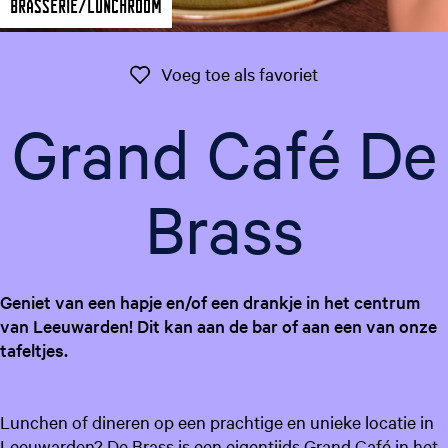
Brasserie/Lunchroom
g
e
t
Voeg toe als favo
Voeg toe als favoriet
a
a
Grand Café De
l
:
N
Brass
e
d
e
r
Geniet van een hapje en/of een drankje in het centrum
l
van Leeuwarden! Dit kan aan de bar of aan een van onze
a
tafeltjes.
n
d
s
Lunchen of dineren op een prachtige en unieke locatie in
Leeuwarden? De Brass is een eigentijds Grand Café in het