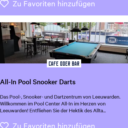
n
Zu Favori
Zu Favoriten hinzufügen
e
i
s
e
s
&
d
o
w
n
i
Cafe oder Bar
e
S
All-In Pool Snooker Darts
L
e
A
Das Pool-, Snooker- und Dartzentrum von Leeuwarden.
e
l
Willkommen im Pool Center All-In im Herzen von
u
l
Leeuwarden! Entfliehen Sie der Hektik des Allta...
w
-
a
I
Zu Favori
Zu Favoriten hinzufügen
r