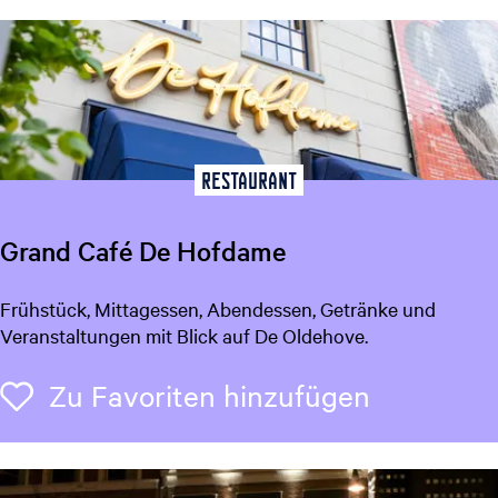
a
n
t
H
A
N
A
Restaurant
Grand Café De Hofdame
G
Frühstück, Mittagessen, Abendessen, Getränke und
r
Veranstaltungen mit Blick auf De Oldehove.
a
n
Zu Favori
Zu Favoriten hinzufügen
d
C
a
f