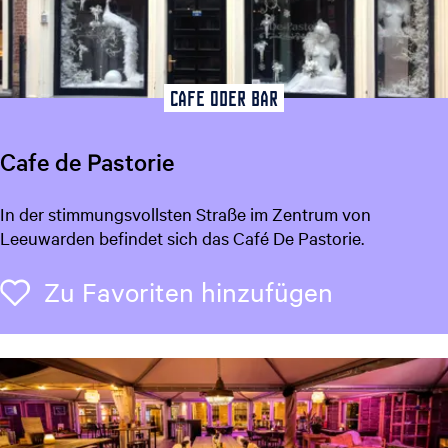
a
n
L
e
e
Cafe oder Bar
u
w
Cafe de Pastorie
a
r
C
In der stimmungsvollsten Straße im Zentrum von
d
a
Leeuwarden befindet sich das Café De Pastorie.
e
f
n
e
Zu Favori
Zu Favoriten hinzufügen
d
e
P
a
s
t