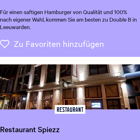
D
Für einen saftigen Hamburger von Qualität und 100%
o
nach eigener Wahl, kommen Sie am besten zu Double B in
u
Leeuwarden.
b
l
Zu Favori
Zu Favoriten hinzufügen
e
B
Restaurant
Restaurant Spiezz