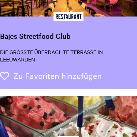
o
r
i
Restaurant
e
Bajes Streetfood Club
B
DIE GRÖSSTE ÜBERDACHTE TERRASSE IN
a
LEEUWARDEN
j
e
Zu Favori
Zu Favoriten hinzufügen
s
S
t
r
e
e
t
f