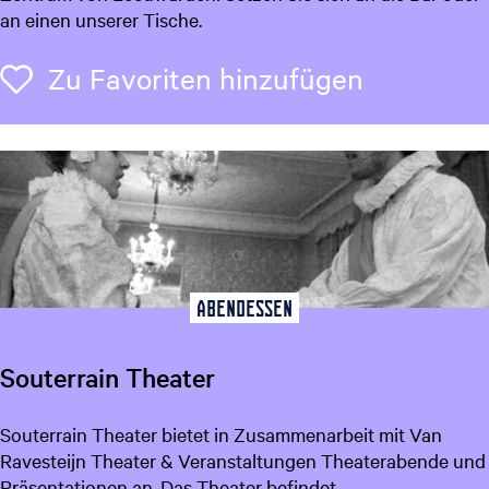
a
an einen unserer Tische.
r
n
d
d
Zu Favori
Zu Favoriten hinzufügen
e
C
n
a
f
é
D
e
B
r
a
Abendessen
s
s
Souterrain Theater
S
Souterrain Theater bietet in Zusammenarbeit mit Van
o
Ravesteijn Theater & Veranstaltungen Theaterabende und
u
Präsentationen an. Das Theater befindet...