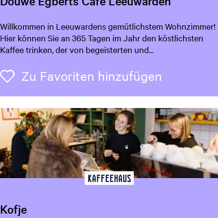
Douwe Egberts Café Leeuwarden
D
Willkommen in Leeuwardens gemütlichstem Wohnzimmer!
o
Hier können Sie an 365 Tagen im Jahr den köstlichsten
u
Kaffee trinken, der von begeisterten und...
w
e
Zu Favori
Zu Favoriten hinzufügen
E
g
b
e
r
t
s
C
a
Kaffeehaus
f
é
Kofje
L