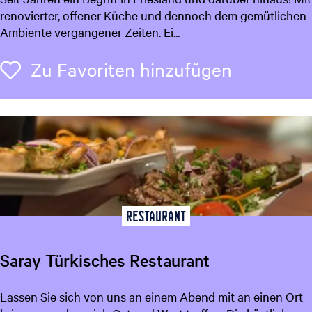
e
renovierter, offener Küche und dennoch dem gemütlichen
B
Ambiente vergangener Zeiten. Ei...
l
a
Zu Favori
Zu Favoriten hinzufügen
u
w
e
T
e
n
t
Restaurant
Saray Türkisches Restaurant
S
Lassen Sie sich von uns an einem Abend mit an einen Ort