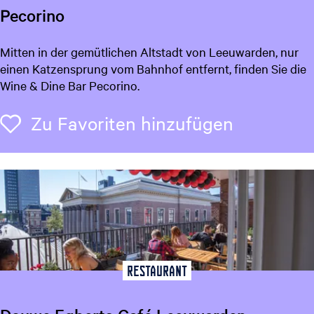
Pecorino
P
Mitten in der gemütlichen Altstadt von Leeuwarden, nur
e
einen Katzensprung vom Bahnhof entfernt, finden Sie die
c
Wine & Dine Bar Pecorino.
o
r
Zu Favori
Zu Favoriten hinzufügen
i
n
o
Restaurant