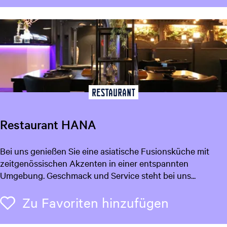
i
j
k
Restaurant
Restaurant HANA
R
Bei uns genießen Sie eine asiatische Fusionsküche mit
e
zeitgenössischen Akzenten in einer entspannten
s
Umgebung. Geschmack und Service steht bei uns...
t
a
Zu Favori
Zu Favoriten hinzufügen
u
r