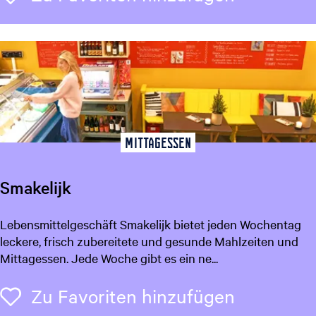
n
d
P
e
o
n
o
l
S
n
o
o
Mittagessen
k
e
Smakelijk
r
D
S
Lebensmittelgeschäft Smakelijk bietet jeden Wochentag
a
m
leckere, frisch zubereitete und gesunde Mahlzeiten und
r
a
Mittagessen. Jede Woche gibt es ein ne...
t
k
s
e
Zu Favori
Zu Favoriten hinzufügen
l