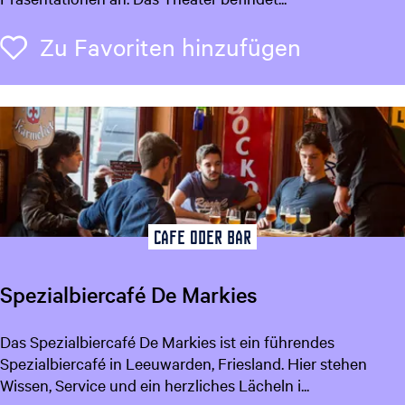
t
e
Zu Favori
Zu Favoriten hinzufügen
r
r
a
i
n
T
h
e
a
Cafe oder Bar
t
e
Spezialbiercafé De Markies
r
S
Das Spezialbiercafé De Markies ist ein führendes
p
Spezialbiercafé in Leeuwarden, Friesland. Hier stehen
e
Wissen, Service und ein herzliches Lächeln i...