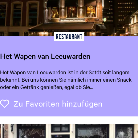
é
D
e
H
o
Restaurant
f
d
Het Wapen van Leeuwarden
a
m
H
Het Wapen van Leeuwarden ist in der Satdt seit langem
e
e
bekannt. Bei uns können Sie nämlich immer einen Snack
t
oder ein Getränk genießen, egal ob Sie...
W
a
Zu Favori
Zu Favoriten hinzufügen
p
e
n
v