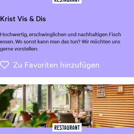
s
c
t
h
Krist Vis & Dis
u
n
K
Hochwertig, erschwinglichen und nachhaltigen Fisch
g
r
essen. Wo sonst kann man das tun? Wir möchten uns
s
i
gerne vorstellen:
r
s
a
t
Zu Favori
Zu Favoriten hinzufügen
u
V
m
i
s
&
D
i
s
Restaurant