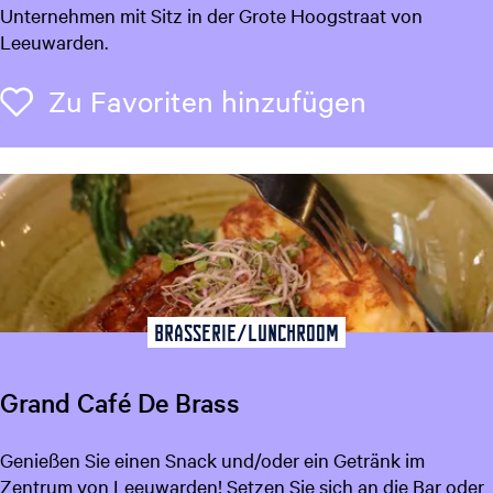
e
Unternehmen mit Sitz in der Grote Hoogstraat von
u
Leeuwarden.
k
e
Zu Favori
Zu Favoriten hinzufügen
n
c
a
f
é
T
O
T
T
Brasserie/Lunchroom
L
e
Grand Café De Brass
e
u
G
Genießen Sie einen Snack und/oder ein Getränk im
w
r
Zentrum von Leeuwarden! Setzen Sie sich an die Bar oder
a