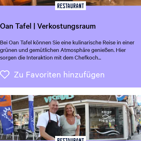
u
t
Restaurant
g
c
u
e
h
e
Oan Tafel | Verkostungsraum
l
e
l
n
O
Bei Oan Tafel können Sie eine kulinarische Reise in einer
e
a
a
grünen und gemütlichen Atmosphäre genießen. Hier
S
c
n
sorgen die Interaktion mit dem Chefkoch...
p
h
T
r
.
a
Zu Favori
a
Zu Favoriten hinzufügen
.
f
c
.
e
h
l
e
|
:
V
D
e
e
r
u
k
t
o
Restaurant
s