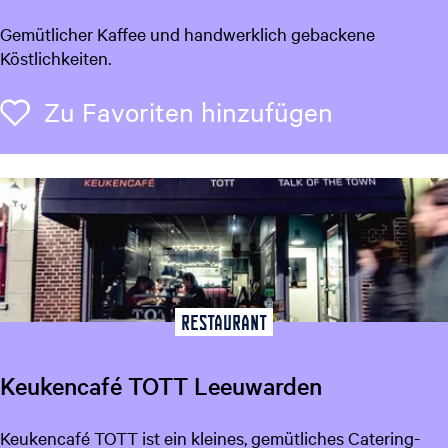
e
K
Gemütlicher Kaffee und handwerklich gebackene
e
o
Köstlichkeiten.
u
f
w
j
Zu Favori
Zu Favoriten hinzufügen
a
e
r
d
e
n
Restaurant
Keukencafé TOTT Leeuwarden
K
Keukencafé TOTT ist ein kleines, gemütliches Catering-