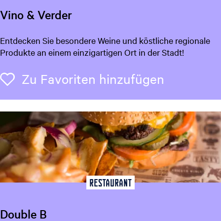
o
Vino & Verder
l
a
V
Entdecken Sie besondere Weine und köstliche regionale
d
i
Produkte an einem einzigartigen Ort in der Stadt!
e
n
o
Zu Favori
Zu Favoriten hinzufügen
&
V
e
r
d
e
r
Restaurant
Double B