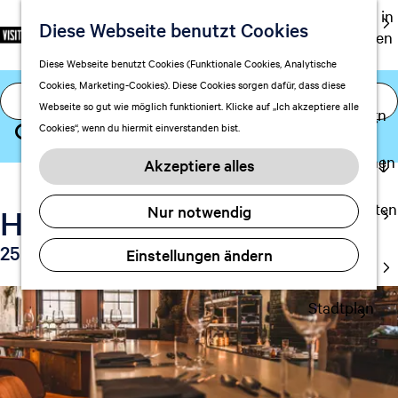
Ausgehen in
Diese Webseite benutzt Cookies
S
126 orte für "drinks"
F
S
DE
Leeuwarden
p
G
a
u
M
Touren
Diese Webseite benutzt Cookies (Funktionale Cookies, Analytische
r
e
v
c
e
Cookies, Marketing-Cookies). Diese Cookies sorgen dafür, dass diese
Einkaufen
I
a
h
o
h
n
Webseite so gut wie möglich funktioniert. Klicke auf „Ich akzeptiere alle
c
mit Kindern
c
e
r
e
ü
Cookies“, wenn du hiermit einverstanden bist.
h
n
h
i
n
S
e
S
Aufenthalt planen
t
b
u
Akzeptiere alles
a
i
FAQ
e
i
c
u
e
n
Übernachten
n
Nur notwendig
Hotspots
h
s
z
Verkehr
a
e
w
u
25 bis 48 von 126 Ergebnisse
Einstellungen ändern
u
Visitor
n
ä
r
Center
f
h
H
l
Stadtplan
d
o
e
m
e
n
e
r
A
p
S
k
a