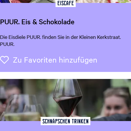
o
Eiscafe
o
d
PUUR. Eis & Schokolade
C
l
P
Die Eisdiele PUUR. finden Sie in der Kleinen Kerkstraat.
u
U
PUUR.
b
U
R
Zu Favori
Zu Favoriten hinzufügen
.
E
i
s
&
S
c
h
o
Schnäpschen trinken
k