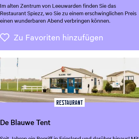
R
Im alten Zentrum von Leeuwarden finden Sie das
e
Restaurant Spiezz, wo Sie zu einem erschwinglichen Preis
s
einen wunderbaren Abend verbringen können.
t
a
Zu Favori
Zu Favoriten hinzufügen
u
r
a
n
t
S
p
i
e
Restaurant
z
z
De Blauwe Tent
D
Seit Jahren ein Begriff in Friesland und darüber hinaus! Mit