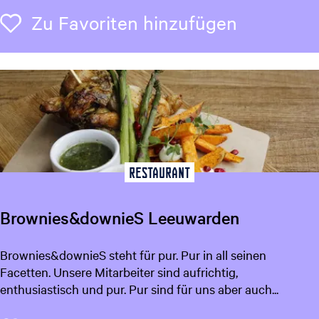
z
i
Zu Favori
Zu Favoriten hinzufügen
a
l
b
i
e
r
c
a
f
Restaurant
é
D
Brownies&downieS Leeuwarden
e
M
B
Brownies&downieS steht für pur. Pur in all seinen
a
r
Facetten. Unsere Mitarbeiter sind aufrichtig,
r
o
enthusiastisch und pur. Pur sind für uns aber auch...
k
w
i