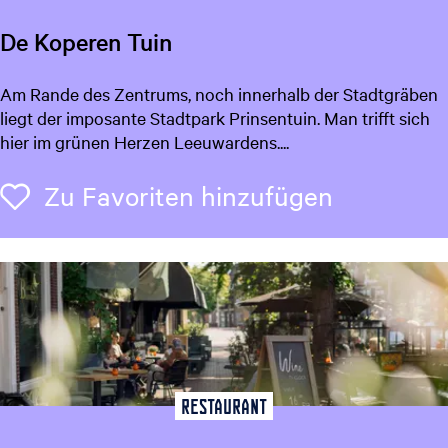
De Koperen Tuin
D
Am Rande des Zentrums, noch innerhalb der Stadtgräben
e
liegt der imposante Stadtpark Prinsentuin. Man trifft sich
K
hier im grünen Herzen Leeuwardens....
o
p
Zu Favori
Zu Favoriten hinzufügen
e
r
e
n
T
u
i
n
Restaurant