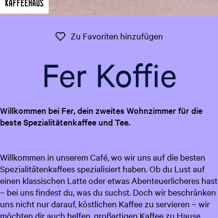
Kaffeehaus
t
g
u
e
e
Zu Favoriten 
Zu Favoriten hinzufügen
l
l
Fer Koffie
e
S
p
r
Willkommen bei Fer, dein zweites Wohnzimmer für die
a
beste Spezialitätenkaffee und Tee.
c
h
e
Willkommen in unserem Café, wo wir uns auf die besten
:
Spezialitätenkaffees spezialisiert haben. Ob du Lust auf
D
einen klassischen Latte oder etwas Abenteuerlicheres hast
e
– bei uns findest du, was du suchst. Doch wir beschränken
u
uns nicht nur darauf, köstlichen Kaffee zu servieren – wir
t
möchten dir auch helfen, großartigen Kaffee zu Hause
s