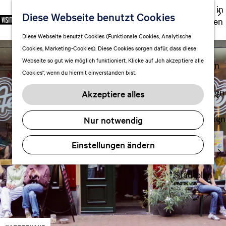
Ausgehen in
Diese Webseite benutzt Cookies
S
F
S
DE
Leeuwarden
p
G
a
u
M
Touren
Diese Webseite benutzt Cookies (Funktionale Cookies, Analytische
r
e
v
c
e
Cookies, Marketing-Cookies). Diese Cookies sorgen dafür, dass diese
Einkaufen
a
h
o
h
n
Webseite so gut wie möglich funktioniert. Klicke auf „Ich akzeptiere alle
c
mit Kindern
e
r
e
ü
Cookies“, wenn du hiermit einverstanden bist.
h
n
i
n
e
S
Aufenthalt planen
t
Akzeptiere alles
a
i
FAQ
e
u
e
n
Übernachten
Nur notwendig
s
z
Verkehr
w
u
Einstellungen ändern
Visitor
ä
r
Center
h
H
l
Stadtplan
o
e
m
n
e
A
p
k
a