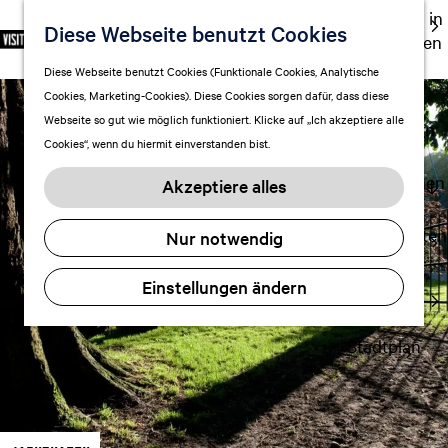
Ausgehen in
Diese Webseite benutzt Cookies
S
F
S
DE
Leeuwarden
p
G
a
u
M
Touren
Diese Webseite benutzt Cookies (Funktionale Cookies, Analytische
r
e
v
c
e
Cookies, Marketing-Cookies). Diese Cookies sorgen dafür, dass diese
Einkaufen
a
h
o
h
n
Webseite so gut wie möglich funktioniert. Klicke auf „Ich akzeptiere alle
c
mit Kindern
e
r
e
ü
Cookies“, wenn du hiermit einverstanden bist.
h
n
i
n
e
S
Aufenthalt planen
t
Akzeptiere alles
a
i
FAQ
e
u
e
n
Übernachten
Nur notwendig
s
z
Verkehr
w
u
Einstellungen ändern
Visitor
ä
r
Center
h
H
l
Stadtplan
o
e
m
n
e
A
p
k
a