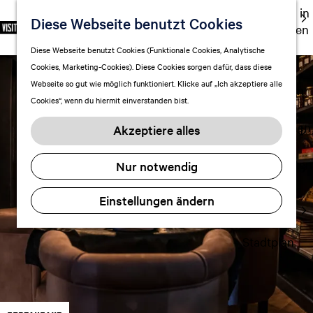
Ausgehen in
Diese Webseite benutzt Cookies
S
F
S
DE
Leeuwarden
p
G
a
u
M
Touren
Diese Webseite benutzt Cookies (Funktionale Cookies, Analytische
r
e
v
c
e
Cookies, Marketing-Cookies). Diese Cookies sorgen dafür, dass diese
Einkaufen
a
h
o
h
n
Webseite so gut wie möglich funktioniert. Klicke auf „Ich akzeptiere alle
c
mit Kindern
e
r
e
ü
Cookies“, wenn du hiermit einverstanden bist.
h
n
i
n
e
S
Aufenthalt planen
t
Akzeptiere alles
a
i
FAQ
e
u
e
n
Übernachten
Nur notwendig
s
z
Verkehr
w
u
Einstellungen ändern
Visitor
ä
r
Center
h
H
l
Stadtplan
o
e
m
n
e
A
p
k
a