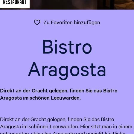
Restaurant
t
g
u
e
e
Zu Favoriten 
Zu Favoriten hinzufügen
l
l
Bistro
e
S
p
Aragosta
r
a
c
h
Direkt an der Gracht gelegen, finden Sie das Bistro
e
Aragosta im schönen Leeuwarden.
:
D
e
Direkt an der Gracht gelegen, finden Sie das Bistro
u
Aragosta im schönen Leeuwarden. Hier sitzt man in einem
t
entspannten, stilvollen Ambiente und genießt köstliche
s