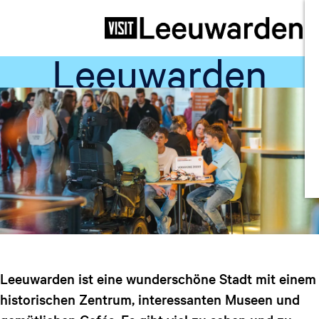
Im Rollstuhl durch
G
Leeuwarden
e
h
e
n
S
Annemarie Seunnenga
i
e
z
u
r
H
o
m
Leeuwarden ist eine wunderschöne Stadt mit einem
e
historischen Zentrum, interessanten Museen und
p