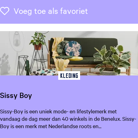
w
c
Voeg toe als f
Voeg toe als favoriet
e
n
t
r
u
m
L
e
e
Kleding
u
w
Sissy Boy
a
r
S
Sissy-Boy is een uniek mode- en lifestylemerk met
d
i
vandaag de dag meer dan 40 winkels in de Benelux. Sissy-
e
s
Boy is een merk met Nederlandse roots en...
n
s
S