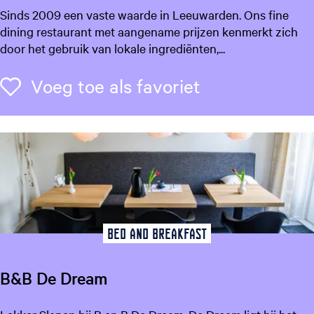
R
Sinds 2009 een vaste waarde in Leeuwarden. Ons fine
M
e
dining restaurant met aangename prijzen kenmerkt zich
a
s
door het gebruik van lokale ingrediënten,...
r
t
k
a
Voeg toe als f
Voeg toe als favoriet
i
u
e
r
s
a
n
t
E
i
n
d
Bed and Breakfast
e
l
B&B De Dream
o
o
B