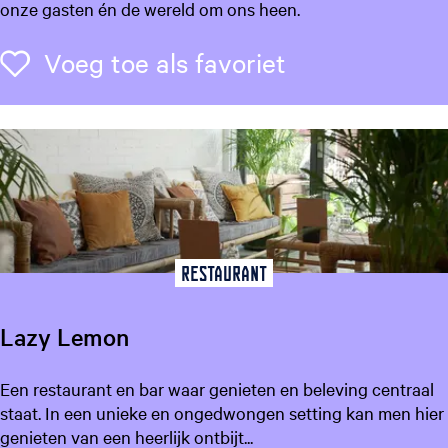
t
onze gasten én de wereld om ons heen.
i
z
Voeg toe als f
Voeg toe als favoriet
H
o
t
e
l
Restaurant
Lazy Lemon
L
Een restaurant en bar waar genieten en beleving centraal
a
staat. In een unieke en ongedwongen setting kan men hier
z
genieten van een heerlijk ontbijt...