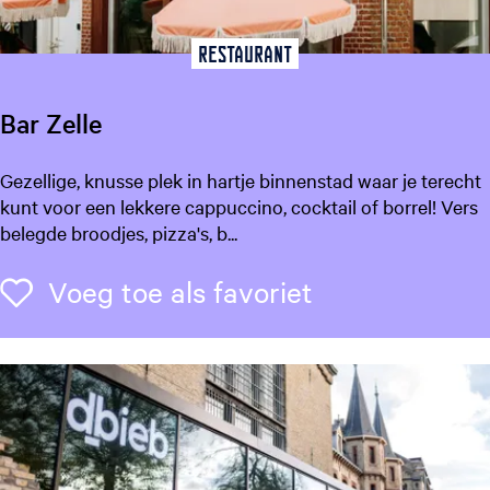
u
m
Restaurant
F
r
Bar Zelle
y
s
B
Gezellige, knusse plek in hartje binnenstad waar je terecht
l
a
kunt voor een lekkere cappuccino, cocktail of borrel! Vers
â
r
belegde broodjes, pizza's, b...
n
Z
e
Voeg toe als f
Voeg toe als favoriet
l
l
e