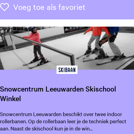
Voeg toe als f
Voeg toe als favoriet
Skibaan
Snowcentrum Leeuwarden Skischool
Winkel
S
Snowcentrum Leeuwarden beschikt over twee indoor
n
rollerbanen. Op de rollerbaan leer je de techniek perfect
o
aan. Naast de skischool kun je in de win...