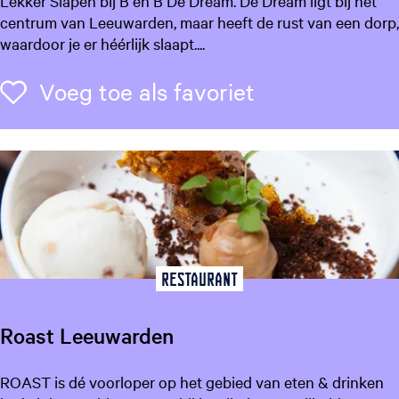
Lekker Slapen bij B en B De Dream. De Dream ligt bij het
s
&
centrum van Leeuwarden, maar heeft de rust van een dorp,
B
waardoor je er héérlijk slaapt....
D
e
Voeg toe als f
Voeg toe als favoriet
D
r
e
a
m
Restaurant
Roast Leeuwarden
R
ROAST is dé voorloper op het gebied van eten & drinken