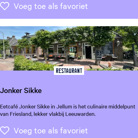
n
Voeg toe als f
Voeg toe als favoriet
H
e
m
r
i
c
a
Restaurant
Jonker Sikke
J
Eetcafé Jonker Sikke in Jellum is het culinaire middelpunt
o
van Friesland, lekker vlakbij Leeuwarden.
n
k
Voeg toe als f
Voeg toe als favoriet
e