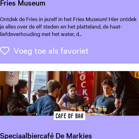
Fries Museum
e
r
F
Ontdek de Fries in jezelf in het Fries Museum! Hier ontdek
H
r
je alles over de elf steden en het platteland, de haat-
o
i
liefdeverhouding met het water, d...
u
e
t
s
Voeg toe als f
Voeg toe als favoriet
M
u
s
e
u
m
Café of Bar
Speciaalbiercafé De Markies