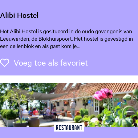
Alibi Hostel
A
Het Alibi Hostel is gesitueerd in de oude gevangenis van
l
Leeuwarden, de Blokhuispoort. Het hostel is gevestigd in
i
een cellenblok en als gast kom je...
b
i
Voeg toe als f
Voeg toe als favoriet
H
o
s
t
e
l
Restaurant