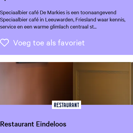
S
Speciaalbier café De Markies is een toonaangevend
p
Speciaalbier café in Leeuwarden, Friesland waar kennis,
e
service en een warme glimlach centraal st...
c
i
Voeg toe als f
Voeg toe als favoriet
a
a
l
b
i
e
r
c
a
Restaurant
f
é
Restaurant Eindeloos
D
e