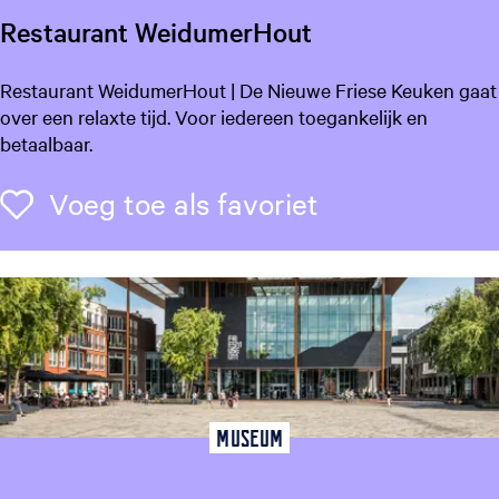
Restaurant WeidumerHout
R
Restaurant WeidumerHout | De Nieuwe Friese Keuken gaat
e
over een relaxte tijd. Voor iedereen toegankelijk en
s
betaalbaar.
t
a
Voeg toe als f
Voeg toe als favoriet
u
r
a
n
t
W
e
i
d
Museum
u
m