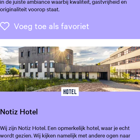
o
in de juiste ambiance waarbij kwaliteit, gastvrijheid en
a
originaliteit voorop staat.
s
t
Voeg toe als f
Voeg toe als favoriet
L
e
e
u
w
a
r
d
e
Hotel
n
Notiz Hotel
N
Wij zijn Notiz Hotel. Een opmerkelijk hotel, waar je echt
o
wordt gezien. Wij kijken namelijk met andere ogen naar