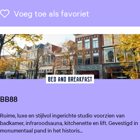
y
L
Voeg toe als f
Voeg toe als favoriet
e
m
o
n
Bed and Breakfast
BB88
B
Ruime, luxe en stijlvol ingerichte studio voorzien van
B
badkamer, infraroodsauna, kitchenette en lift. Gevestigd in
8
monumentaal pand in het historis...
8