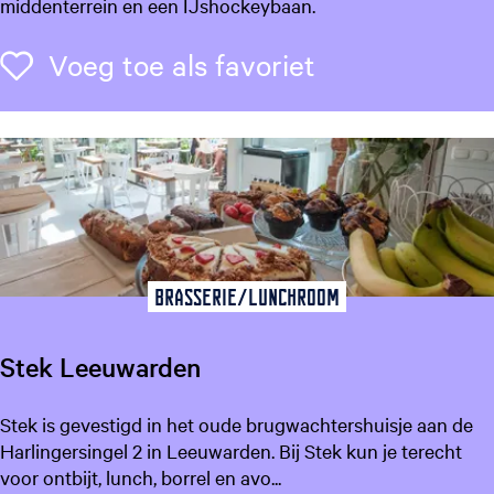
f
middenterrein en een IJshockeybaan.
s
t
Voeg toe als f
Voeg toe als favoriet
e
d
e
n
h
a
l
Brasserie/Lunchroom
Stek Leeuwarden
S
Stek is gevestigd in het oude brugwachtershuisje aan de
t
Harlingersingel 2 in Leeuwarden. Bij Stek kun je terecht
e
voor ontbijt, lunch, borrel en avo...