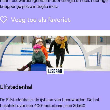
naar Leeuwarden gebracht door Giorgia & Luca. Luchtige,
u
r
knapperige pizza in teglia met...
w
o
a
k
Voeg toe als f
Voeg toe als favoriet
r
k
d
i
e
a
n
p
i
z
z
a
Ijsbaan
Elfstedenhal
E
De Elfstedenhal is dé ijsbaan van Leeuwarden. De hal
l
beschikt over een 400-meterbaan, een 30x60