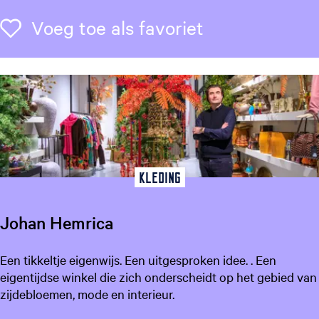
k
L
Voeg toe als f
Voeg toe als favoriet
e
e
u
w
a
r
d
e
n
Kleding
Johan Hemrica
J
Een tikkeltje eigenwijs. Een uitgesproken idee. . Een
o
eigentijdse winkel die zich onderscheidt op het gebied van
h
zijdebloemen, mode en interieur.
a