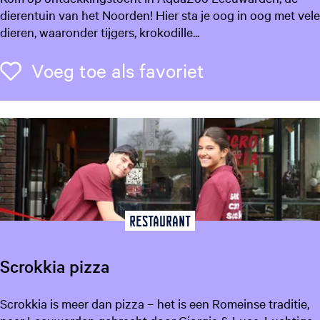
q
dierentuin van het Noorden! Hier sta je oog in oog met vele
w
u
dieren, waaronder tijgers, krokodille...
a
a
r
Z
Voeg toe als f
Voeg toe als favoriet
d
o
e
o
n
L
-
e
A
e
G
u
u
w
i
a
d
r
Restaurant
e
d
t
e
o
Scrokkia pizza
n
L
e
S
Scrokkia is meer dan pizza – het is een Romeinse traditie,
e
c