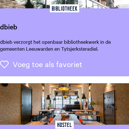
Bibliotheek
dbieb
d
dbieb verzorgt het openbaar bibliotheekwerk in de
b
gemeenten Leeuwarden en Tytsjerksteradiel.
i
e
Voeg toe als f
Voeg toe als favoriet
b
Hostel