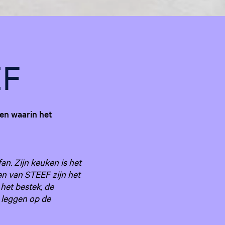
g
e
t
riet
a
a
EF
l
:
N
e
ten waarin het
d
e
r
l
efan. Zijn keuken is het
a
en van STEEF zijn het
n
 het bestek, de
d
e leggen op de
s