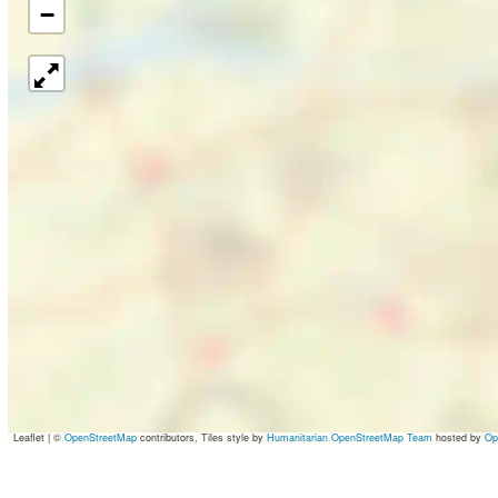
−
Leaflet
|
©
OpenStreetMap
contributors, Tiles style by
Humanitarian OpenStreetMap Team
hosted by
Op