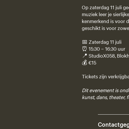
Op zaterdag 11 juli 
muziek leer je sierli
kenmerkend is voor de
geschikt is voor zow
📅 Zaterdag 11 juli
⏰ 15:30 – 16:30 uur
📍 StudioX058, Blokh
💰 €15
Tickets zijn verkrijg
Dit evenement is onde
kunst, dans, theater, 
Contactge