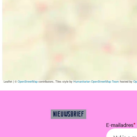
Leaflet
|
©
OpenStreetMap
contributors, Tiles style by
Humanitarian OpenStreetMap Team
hosted by
Op
NIEUWSBRIEF
E-mailadres
*