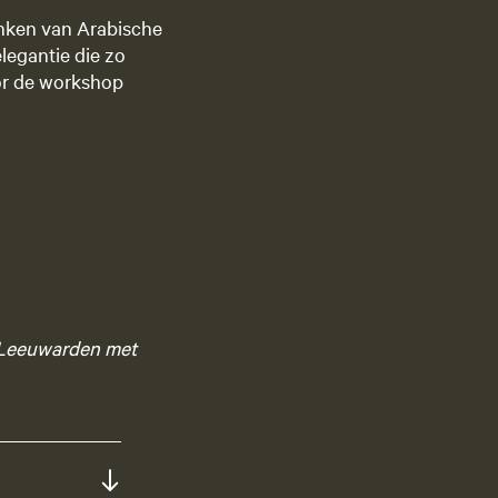
anken van Arabische
legantie die zo
oor de workshop
n Leeuwarden met