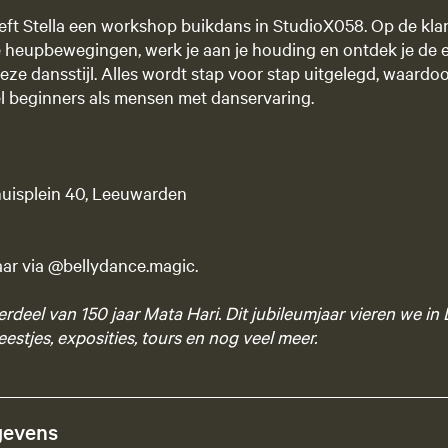
geeft Stella een workshop buikdans in StudioX058. Op de kl
jke heupbewegingen, werk je aan je houding en ontdek je de e
ze dansstijl. Alles wordt stap voor stap uitgelegd, waard
el beginners als mensen met danservaring.
uisplein 40, Leeuwarden
baar via @bellydance.magic.
rdeel van 150 jaar Mata Hari. Dit jubileumjaar vieren we i
feestjes, exposities, tours en nog veel meer.
gevens