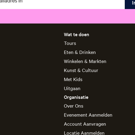
n
m
e
t
S
t
Wat te doen
e
Tours
l
l
Eten & Drinken
a
Winkelen & Markten
Kunst & Cultuur
Met Kids
Uitgaan
Organisatie
Over Ons
Evenement Aanmelden
Account Aanvragen
Locatie Aanmelden