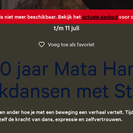
 is niet meer beschikbaar. Bekijk het
actuele aanbod
voor d
t/m 11 juli
Voeg toe als favo
Voeg toe als favoriet
0 jaar Mata Har
kdansen met St
een ander hoe je met een beweging een verhaal vertelt. Tij
elf de kracht van dans, expressie en zelfvertrouwen.