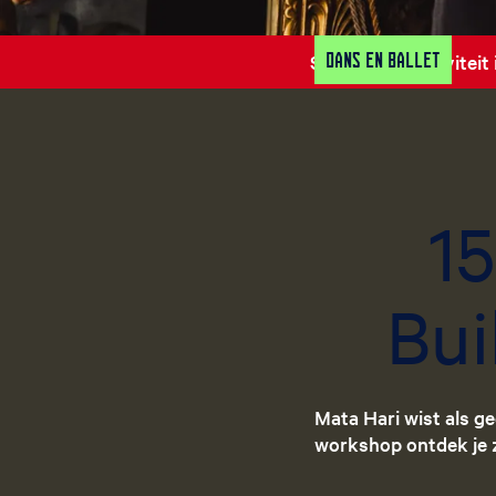
Dans en Ballet
Sorry, deze activiteit
15
Bui
Mata Hari wist als g
workshop ontdek je z