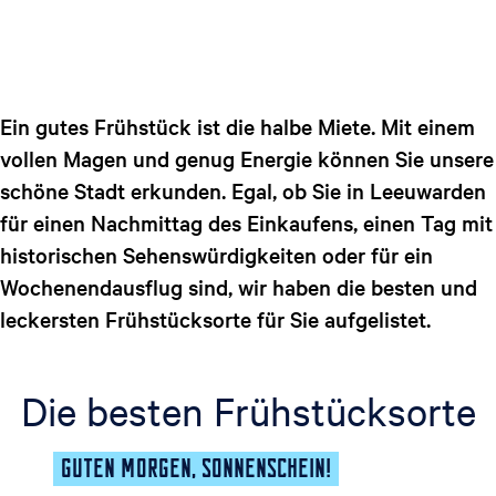
t
g
u
e
e
l
l
Ein gutes Frühstück ist die halbe Miete. Mit einem
e
vollen Magen und genug Energie können Sie unsere
S
schöne Stadt erkunden. Egal, ob Sie in Leeuwarden
p
für einen Nachmittag des Einkaufens, einen Tag mit
r
historischen Sehenswürdigkeiten oder für ein
a
c
Wochenendausflug sind, wir haben die besten und
h
leckersten Frühstücksorte für Sie aufgelistet.
e
:
D
Die besten Frühstücksorte
e
u
GUTEN MORGEN, SONNENSCHEIN!
t
s