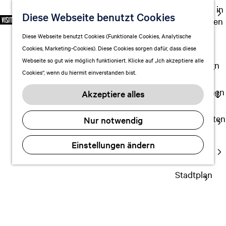
Ausgehen in
Diese Webseite benutzt Cookies
S
F
S
DE
Leeuwarden
p
G
a
u
M
Touren
Diese Webseite benutzt Cookies (Funktionale Cookies, Analytische
r
e
v
c
e
Cookies, Marketing-Cookies). Diese Cookies sorgen dafür, dass diese
Einkaufen
a
h
o
h
n
Webseite so gut wie möglich funktioniert. Klicke auf „Ich akzeptiere alle
c
mit Kindern
e
r
e
ü
Cookies“, wenn du hiermit einverstanden bist.
h
n
i
n
e
S
Aufenthalt planen
t
Akzeptiere alles
a
Frühstück in
i
FAQ
e
u
e
n
Übernachten
Nur notwendig
s
z
Leeuwarden
Verkehr
w
u
Einstellungen ändern
Visitor
ä
r
Mmmm
Center
h
H
l
Stadtplan
o
e
m
n
e
A
p
k
a