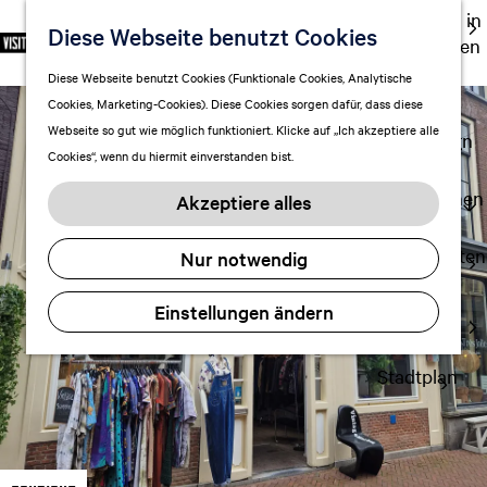
Ausgehen in
Diese Webseite benutzt Cookies
S
F
S
DE
Leeuwarden
p
G
a
u
M
Touren
Diese Webseite benutzt Cookies (Funktionale Cookies, Analytische
r
e
v
c
e
Cookies, Marketing-Cookies). Diese Cookies sorgen dafür, dass diese
Einkaufen
a
h
o
h
n
Webseite so gut wie möglich funktioniert. Klicke auf „Ich akzeptiere alle
c
mit Kindern
e
r
e
ü
Cookies“, wenn du hiermit einverstanden bist.
h
n
i
n
e
S
Aufenthalt planen
t
Akzeptiere alles
a
i
FAQ
e
u
e
n
Übernachten
Nur notwendig
s
z
Verkehr
w
u
Einstellungen ändern
Visitor
ä
r
Center
h
H
l
Stadtplan
o
e
m
n
e
A
p
k
a