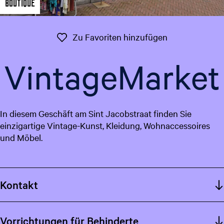
Boutique
t
g
u
e
e
Zu Favoriten 
Zu Favoriten hinzufügen
l
l
VintageMarket
e
S
p
r
In diesem Geschäft am Sint Jacobstraat finden Sie
a
einzigartige Vintage-Kunst, Kleidung, Wohnaccessoires
c
und Möbel.
h
e
:
D
Kontakt
e
u
t
Vorrichtungen für Behinderte
s