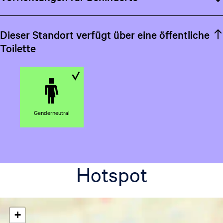
c
h
Dieser Standort verfügt über eine öffentliche
Toilette
V
e
r
Genderneutral
f
ü
g
b
Hotspot
a
r
+