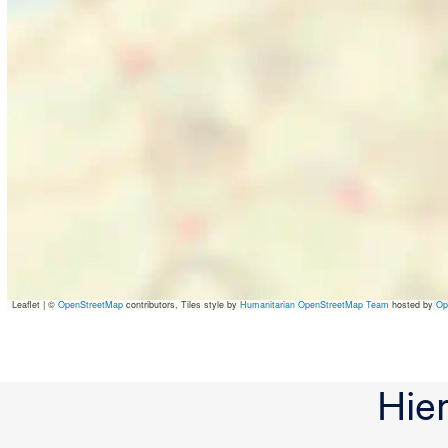
Leaflet
|
©
OpenStreetMap
contributors, Tiles style by
Humanitarian OpenStreetMap Team
hosted by
Op
Hie