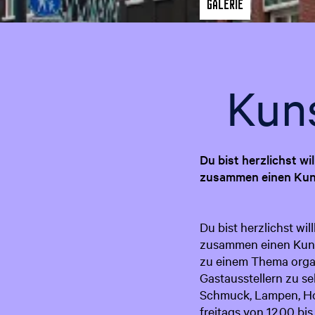
a
Galerie
g
e
Kun
Du bist herzlichst w
zusammen einen Kunst
Du bist herzlichst wi
zusammen einen Kunst
zu einem Thema organ
Gastausstellern zu se
Schmuck, Lampen, Hol
freitags von 12.00 bi