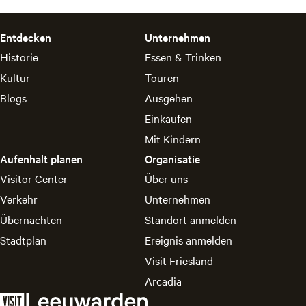
s
h
t
g
a
:
t
u
e
c
Entdecken
Unternehmen
e
h
d
Historie
Essen & Trinken
l
:
l
Kultur
Touren
u
e
Blogs
Ausgehen
?
S
Einkaufen
p
Mit Kindern
r
a
Aufenhalt planen
Organisatie
c
Visitor Center
Über uns
h
Verkehr
Unternehmen
e
Übernachten
Standort anmelden
:
D
Stadtplan
Ereignis anmelden
e
Visit Friesland
u
Arcadia
t
s