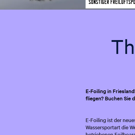
a
Sonstiger Freiluftsp
g
e
The
E-Foiling in Friesla
fliegen? Buchen Sie d
E-Foiling ist der neu
Wassersportart die We
betriebenen Foilboard