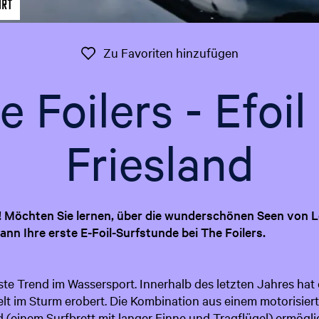
ort
Zu Favoriten 
Zu Favoriten hinzufügen
 Foilers - Efoil
Friesland
nd! Möchten Sie lernen, über die wunderschönen Seen von
ann Ihre erste E-Foil-Surfstunde bei The Foilers.
este Trend im Wassersport. Innerhalb des letzten Jahres hat
lt im Sturm erobert. Die Kombination aus einem motorisiert
 (einem Surfbrett mit langer Finne und Tragflügel) ermögli