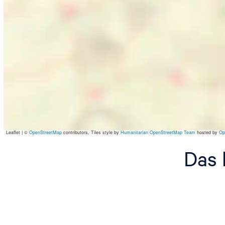
Leaflet
|
©
OpenStreetMap
contributors, Tiles style by
Humanitarian OpenStreetMap Team
hosted by
Op
Das 