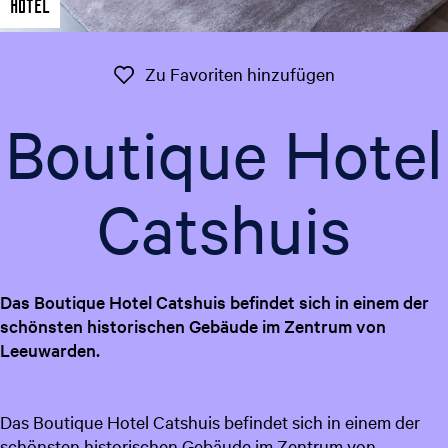
Hotel
t
g
u
e
e
Zu Favoriten 
Zu Favoriten hinzufügen
l
l
Boutique Hotel
e
S
p
Catshuis
r
a
c
h
Das Boutique Hotel Catshuis befindet sich in einem der
e
schönsten historischen Gebäude im Zentrum von
:
Leeuwarden.
D
e
u
Das Boutique Hotel Catshuis befindet sich in einem der
t
schönsten historischen Gebäude im Zentrum von
s