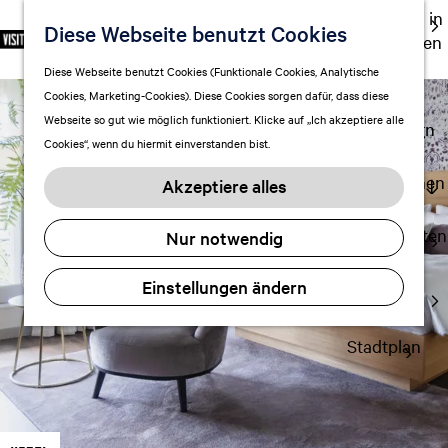
Ausgehen in
Diese Webseite benutzt Cookies
S
F
S
DE
Leeuwarden
p
G
a
u
M
Touren
Diese Webseite benutzt Cookies (Funktionale Cookies, Analytische
r
e
v
c
e
Cookies, Marketing-Cookies). Diese Cookies sorgen dafür, dass diese
Einkaufen
a
h
o
h
n
Webseite so gut wie möglich funktioniert. Klicke auf „Ich akzeptiere alle
c
mit Kindern
e
r
e
ü
Cookies“, wenn du hiermit einverstanden bist.
h
n
i
n
e
S
Aufenthalt planen
t
Akzeptiere alles
a
i
FAQ
e
u
e
n
Übernachten
Nur notwendig
s
z
Verkehr
w
u
Einstellungen ändern
Visitor
ä
r
Center
h
H
l
Stadtplan
o
e
m
n
e
A
p
k
a