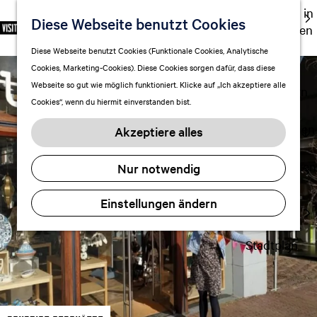
Ausgehen in
Diese Webseite benutzt Cookies
S
F
S
DE
Leeuwarden
p
G
a
u
M
Touren
Diese Webseite benutzt Cookies (Funktionale Cookies, Analytische
r
e
v
c
e
Cookies, Marketing-Cookies). Diese Cookies sorgen dafür, dass diese
Einkaufen
a
h
o
h
n
Webseite so gut wie möglich funktioniert. Klicke auf „Ich akzeptiere alle
c
mit Kindern
e
r
e
ü
Cookies“, wenn du hiermit einverstanden bist.
h
n
i
n
e
S
Aufenthalt planen
t
Akzeptiere alles
a
i
FAQ
e
u
e
n
Übernachten
Nur notwendig
s
z
Verkehr
w
u
Einstellungen ändern
Visitor
ä
r
Center
h
H
l
Stadtplan
o
e
m
n
e
A
p
k
a