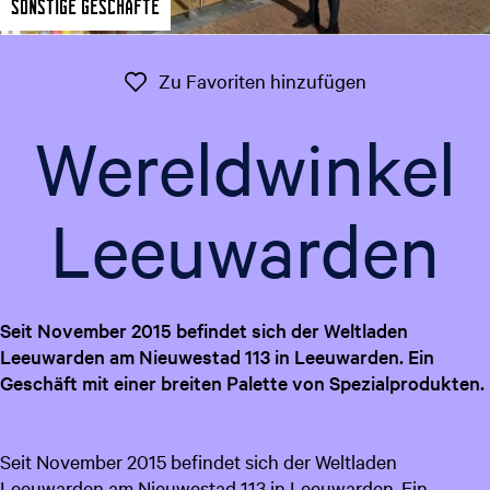
Sonstige Geschäfte
t
g
u
e
e
Zu Favoriten 
Zu Favoriten hinzufügen
l
l
Wereldwinkel
e
S
p
Leeuwarden
r
a
c
h
Seit November 2015 befindet sich der Weltladen
e
Leeuwarden am Nieuwestad 113 in Leeuwarden. Ein
:
Geschäft mit einer breiten Palette von Spezialprodukten.
D
e
u
Seit November 2015 befindet sich der Weltladen
t
Leeuwarden am Nieuwestad 113 in Leeuwarden. Ein
s