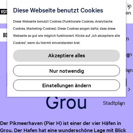
Ausgehen in
Diese Webseite benutzt Cookies
S
F
S
DE
Leeuwarden
p
G
a
u
M
Touren
Diese Webseite benutzt Cookies (Funktionale Cookies, Analytische
r
e
v
c
e
Cookies, Marketing-Cookies). Diese Cookies sorgen dafür, dass diese
Einkaufen
a
h
o
h
n
Boot
Webseite so gut wie möglich funktioniert. Klicke auf „Ich akzeptiere alle
c
mit Kindern
e
r
e
ü
Cookies“, wenn du hiermit einverstanden bist.
h
n
i
n
e
S
Aufenthalt planen
t
Zu Favoriten 
Zu Favoriten hinzufügen
Akzeptiere alles
a
i
FAQ
e
u
e
n
Übernachten
Pikmeerhaven
Nur notwendig
s
z
Verkehr
w
u
Einstellungen ändern
Visitor
ä
r
Grou
Center
h
H
l
Stadtplan
o
e
m
n
e
Der Pikmeerhaven (Pier H) ist einer der vier Häfen in
A
p
Grou. Der Hafen hat eine wunderschöne Lage mit Blick
k
a