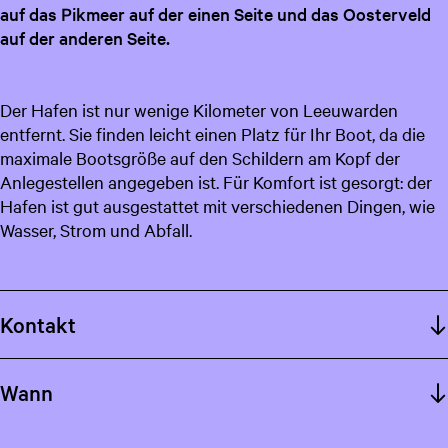
auf das Pikmeer auf der einen Seite und das Oosterveld
t
g
auf der anderen Seite.
u
e
e
l
Der Hafen ist nur wenige Kilometer von Leeuwarden
l
entfernt. Sie finden leicht einen Platz für Ihr Boot, da die
e
maximale Bootsgröße auf den Schildern am Kopf der
S
Anlegestellen angegeben ist. Für Komfort ist gesorgt: der
p
Hafen ist gut ausgestattet mit verschiedenen Dingen, wie
r
Wasser, Strom und Abfall.
a
c
h
e
Kontakt
:
D
e
Wann
u
t
s