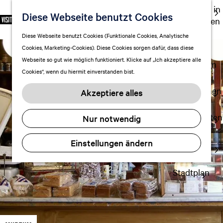
Ausgehen in
Diese Webseite benutzt Cookies
S
F
S
DE
Leeuwarden
p
G
a
u
M
Touren
Diese Webseite benutzt Cookies (Funktionale Cookies, Analytische
r
e
v
c
e
Cookies, Marketing-Cookies). Diese Cookies sorgen dafür, dass diese
Einkaufen
a
h
o
h
n
Webseite so gut wie möglich funktioniert. Klicke auf „Ich akzeptiere alle
c
mit Kindern
e
r
e
ü
Cookies“, wenn du hiermit einverstanden bist.
h
n
i
n
e
S
Aufenthalt planen
t
Akzeptiere alles
a
i
FAQ
e
u
e
n
Übernachten
Nur notwendig
s
z
Verkehr
w
u
Einstellungen ändern
Visitor
ä
r
Center
h
H
l
Stadtplan
o
e
m
n
e
A
p
k
a