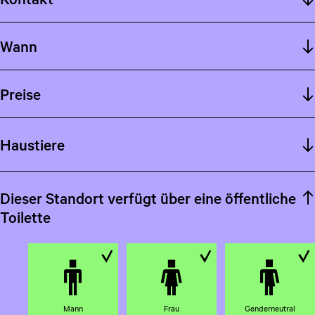
Wann
Preise
Haustiere
Dieser Standort verfügt über eine öffentliche
Toilette
V
V
V
e
e
e
r
r
r
Mann
Frau
Genderneutral