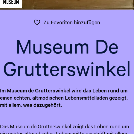
Museum
t
g
u
e
e
Zu Favoriten 
Zu Favoriten hinzufügen
l
l
Museum De
e
S
p
Grutterswinkel
r
a
c
h
Im Museum de Grutterswinkel wird das Leben rund um
e
einen echten, altmodischen Lebensmittelladen gezeigt,
:
mit allem, was dazugehört.
D
e
u
Das Museum de Grutterswinkel zeigt das Leben rund um
t
ein echtes altmodisches Lebensmittelgeschäft mit allem,
s