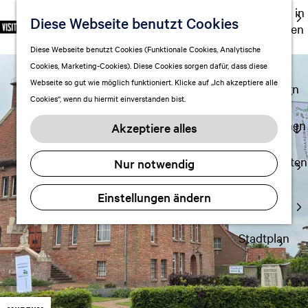
Ausgehen in
Diese Webseite benutzt Cookies
S
F
S
DE
Leeuwarden
p
G
a
u
M
Touren
Diese Webseite benutzt Cookies (Funktionale Cookies, Analytische
r
e
v
c
e
Cookies, Marketing-Cookies). Diese Cookies sorgen dafür, dass diese
Einkaufen
a
h
o
h
n
Webseite so gut wie möglich funktioniert. Klicke auf „Ich akzeptiere alle
c
mit Kindern
e
r
e
ü
Cookies“, wenn du hiermit einverstanden bist.
h
n
i
n
e
S
Aufenthalt planen
t
Akzeptiere alles
a
i
FAQ
e
u
e
n
Übernachten
Nur notwendig
s
z
Verkehr
w
u
Einstellungen ändern
Visitor
ä
r
Center
h
H
l
Stadtplan
o
e
m
n
e
A
p
k
a