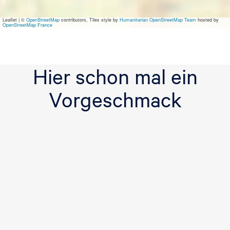
n
F
Leaflet
|
©
OpenStreetMap
contributors, Tiles style by
Humanitarian OpenStreetMap Team
hosted by
r
OpenStreetMap France
y
s
l
â
Hier schon mal ein
n
Vorgeschmack