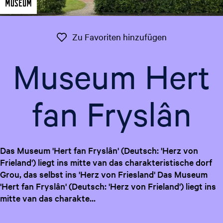
Museum
t
g
u
e
e
Zu Favoriten 
Zu Favoriten hinzufügen
l
l
Museum Hert
e
S
p
fan Fryslân
r
a
c
h
Das Museum 'Hert fan Fryslân' (Deutsch: 'Herz von
e
Frieland') liegt ins mitte van das charakteristische dorf
:
Grou, das selbst ins 'Herz von Friesland' Das Museum
D
'Hert fan Fryslân' (Deutsch: 'Herz von Frieland') liegt ins
e
mitte van das charakte...
u
t
s