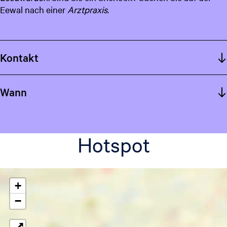
Eewal nach einer
Arztpraxis
.
c
h
Kontakt
Wann
Hotspot
+
−