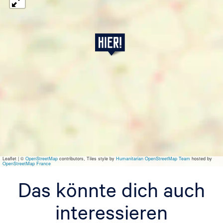
D
r
.
W
a
t
s
o
n
Leaflet
|
©
OpenStreetMap
contributors, Tiles style by
Humanitarian OpenStreetMap Team
hosted by
OpenStreetMap France
Das könnte dich auch
interessieren