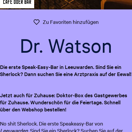
Cafe oder Bar
t
g
u
e
e
Zu Favoriten 
Zu Favoriten hinzufügen
l
l
Dr. Watson
e
S
p
r
Die erste Speak-Easy-Bar in Leeuwarden. Sind Sie ein
a
Sherlock? Dann suchen Sie eine Arztpraxis auf der Eewal!
c
h
e
Jetzt auch für Zuhause: Doktor-Box des Gastgewerbes
:
für Zuhause. Wunderschön für die Feiertage. Schnell
D
über den Webshop bestellen!
e
u
No shit Sherlock. Die erste Speakeasy-Bar von
t
Leeuwarden
. Sind Sie ein Sherlock? Suchen Sie auf der
s