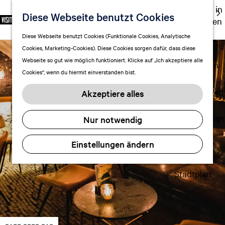
Ausgehen in
Diese Webseite benutzt Cookies
S
F
S
DE
Leeuwarden
p
G
a
u
M
Touren
Diese Webseite benutzt Cookies (Funktionale Cookies, Analytische
r
e
v
c
e
Cookies, Marketing-Cookies). Diese Cookies sorgen dafür, dass diese
Einkaufen
a
h
o
h
n
Webseite so gut wie möglich funktioniert. Klicke auf „Ich akzeptiere alle
c
mit Kindern
e
r
e
ü
Cookies“, wenn du hiermit einverstanden bist.
h
n
i
n
e
S
Aufenthalt planen
t
Akzeptiere alles
a
i
FAQ
e
u
e
n
Übernachten
Nur notwendig
s
z
Verkehr
w
u
Einstellungen ändern
Visitor
ä
r
Center
h
H
l
Stadtplan
o
e
m
n
e
A
p
k
a