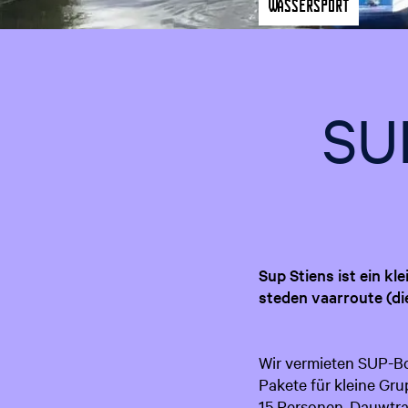
a
Wassersport
g
e
SU
Sup Stiens ist ein k
steden vaarroute (di
Wir vermieten SUP-Bo
Pakete für kleine Gru
15 Personen, Dauwtra