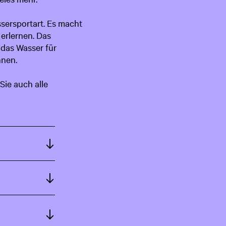
c
sersportart. Es macht
h
 erlernen. Das
 das Wasser für
nnen.
Sie auch alle