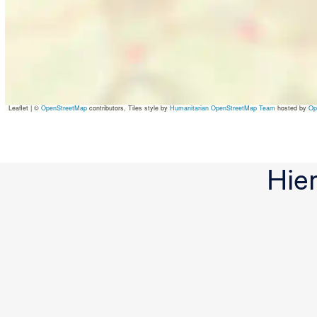
Leaflet
|
©
OpenStreetMap
contributors, Tiles style by
Humanitarian OpenStreetMap Team
hosted by
Op
Hie