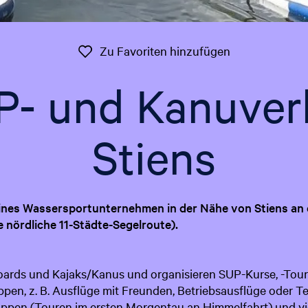
Zu Favoriten 
Zu Favoriten hinzufügen
P- und Kanuverl
Stiens
leines Wassersportunternehmen in der Nähe von Stiens an d
e nördliche 11-Städte-Segelroute).
ards und Kajaks/Kanus und organisieren SUP-Kurse, -Tour
ppen, z. B. Ausflüge mit Freunden, Betriebsausflüge oder T
ppen (Touren im ersten Morgentau an Himmelfahrt) und vi