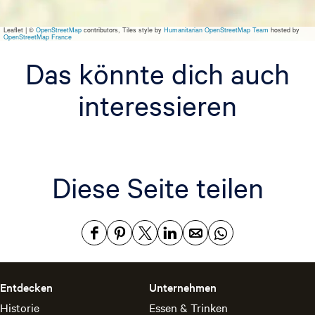
Leaflet
|
©
OpenStreetMap
contributors, Tiles style by
Humanitarian OpenStreetMap Team
hosted by
OpenStreetMap France
Das könnte dich auch
interessieren