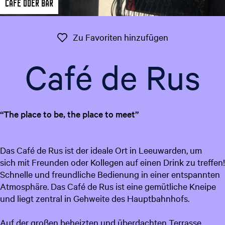
Cafe oder Bar
t
g
u
e
e
Zu Favoriten 
Zu Favoriten hinzufügen
l
l
Café de Rus
e
S
p
r
“The place to be, the place to meet”
a
c
h
Das Café de Rus ist der ideale Ort in Leeuwarden, um
e
sich mit Freunden oder Kollegen auf einen Drink zu treffen!
:
Schnelle und freundliche Bedienung in einer entspannten
D
Atmosphäre. Das Café de Rus ist eine gemütliche Kneipe
e
und liegt zentral in Gehweite des Hauptbahnhofs.
u
t
Auf der großen beheizten und überdachten Terrasse
s