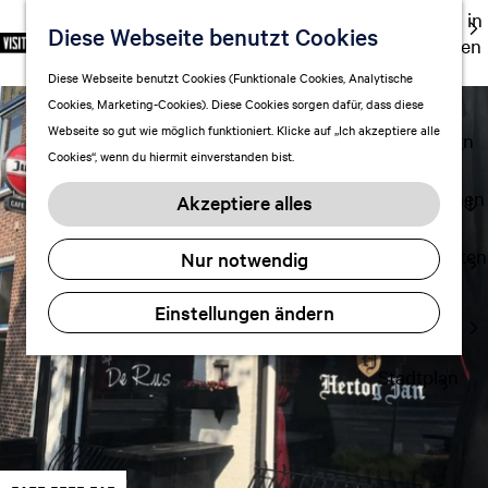
Ausgehen in
Diese Webseite benutzt Cookies
S
F
S
DE
Leeuwarden
p
G
a
u
M
Touren
Diese Webseite benutzt Cookies (Funktionale Cookies, Analytische
r
e
v
c
e
Cookies, Marketing-Cookies). Diese Cookies sorgen dafür, dass diese
Einkaufen
a
h
o
h
n
Webseite so gut wie möglich funktioniert. Klicke auf „Ich akzeptiere alle
c
mit Kindern
e
r
e
ü
Cookies“, wenn du hiermit einverstanden bist.
h
n
i
n
e
S
Aufenthalt planen
t
Akzeptiere alles
a
i
FAQ
e
u
e
n
Übernachten
Nur notwendig
s
z
Verkehr
w
u
Einstellungen ändern
Visitor
ä
r
Center
h
H
l
Stadtplan
o
e
m
n
e
A
p
k
a