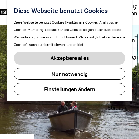
Ausgehen in
Diese Webseite benutzt Cookies
S
F
S
DE
Leeuwarden
p
G
a
u
M
Touren
Diese Webseite benutzt Cookies (Funktionale Cookies, Analytische
r
e
v
c
e
Cookies, Marketing-Cookies). Diese Cookies sorgen dafür, dass diese
Einkaufen
a
h
o
h
n
Webseite so gut wie möglich funktioniert. Klicke auf „Ich akzeptiere alle
c
mit Kindern
e
r
e
ü
Cookies“, wenn du hiermit einverstanden bist.
h
n
i
n
e
S
Aufenthalt planen
t
Akzeptiere alles
a
i
FAQ
e
u
e
n
Übernachten
Nur notwendig
s
z
Verkehr
w
u
Einstellungen ändern
Visitor
ä
r
Center
h
H
l
Stadtplan
o
e
m
n
e
A
p
k
a