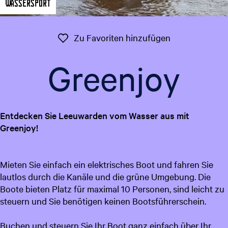
Wassersport
t
g
u
e
e
Zu Favoriten 
Zu Favoriten hinzufügen
l
l
Greenjoy
e
S
p
r
Entdecken Sie Leeuwarden vom Wasser aus mit
a
Greenjoy!
c
h
e
Mieten Sie einfach ein elektrisches Boot und fahren Sie
:
lautlos durch die Kanäle und die grüne Umgebung. Die
D
Boote bieten Platz für maximal 10 Personen, sind leicht zu
e
steuern und Sie benötigen keinen Bootsführerschein.
u
t
Buchen und steuern Sie Ihr Boot ganz einfach über Ihr
s