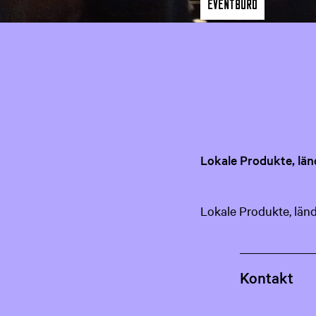
a
Eventbüro
g
e
Lokale Produkte, län
Lokale Produkte, länd
Kontakt