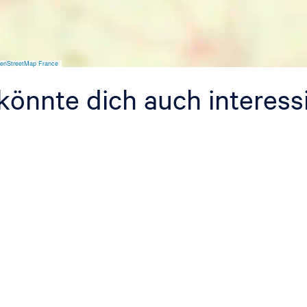
t
e
r
enStreetMap France
könnte dich auch interess