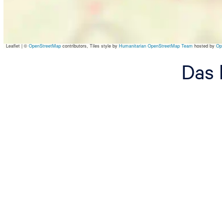
Leaflet
|
©
OpenStreetMap
contributors, Tiles style by
Humanitarian OpenStreetMap Team
hosted by
Op
Das 