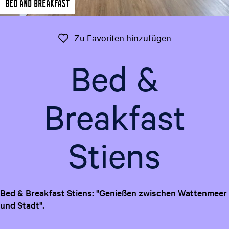
Bed and Breakfast
t
g
u
e
e
Zu Favoriten 
Zu Favoriten hinzufügen
l
l
Bed &
e
S
p
Breakfast
r
a
c
Stiens
h
e
:
D
e
Bed & Breakfast Stiens: ''Genießen zwischen Wattenmeer
u
und Stadt''.
t
s