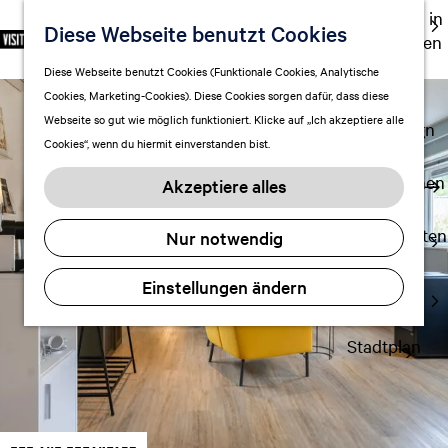
Ausgehen in
Diese Webseite benutzt Cookies
S
F
S
DE
Leeuwarden
p
G
a
u
M
Touren
Diese Webseite benutzt Cookies (Funktionale Cookies, Analytische
r
e
v
c
e
Cookies, Marketing-Cookies). Diese Cookies sorgen dafür, dass diese
Einkaufen
a
h
o
h
n
Webseite so gut wie möglich funktioniert. Klicke auf „Ich akzeptiere alle
c
mit Kindern
e
r
e
ü
Cookies“, wenn du hiermit einverstanden bist.
h
n
i
n
e
S
Aufenthalt planen
t
Akzeptiere alles
a
i
FAQ
e
u
e
n
Übernachten
Nur notwendig
s
z
Verkehr
w
u
Einstellungen ändern
Visitor
ä
r
Center
h
H
l
Stadtplan
o
e
m
n
e
A
p
k
a