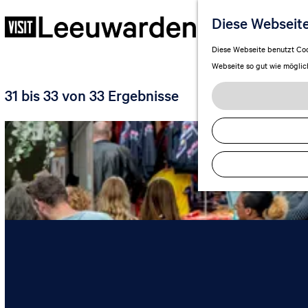
Diese Webseit
G
Diese Webseite benutzt Cook
e
Webseite so gut wie möglich 
h
31 bis 33 von 33 Ergebnisse
e
n
S
i
e
z
u
r
H
o
m
e
p