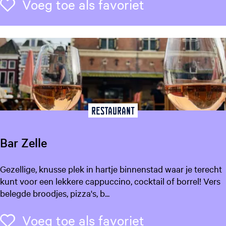
t
Voeg toe als f
Voeg toe als favoriet
t
e
n
c
a
f
é
P
o
Restaurant
e
s
Bar Zelle
P
a
B
Gezellige, knusse plek in hartje binnenstad waar je terecht
s
a
kunt voor een lekkere cappuccino, cocktail of borrel! Vers
r
belegde broodjes, pizza's, b...
Z
e
Voeg toe als f
Voeg toe als favoriet