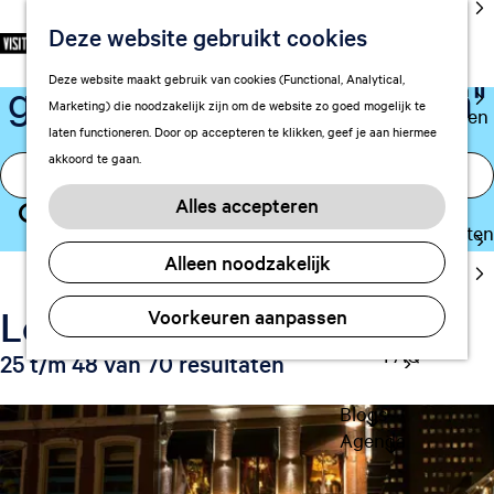
cultuur
Deze website gebruikt cookies
S
Er zijn 70 locaties
F
Z
NL
Met kids
e
G
a
o
M
Deze website maakt gebruik van cookies (Functional, Analytical,
gevonden voor "lunchen"
l
Uitgaan in
a
v
e
e
Marketing) die noodzakelijk zijn om de website zo goed mogelijk te
e
Leeuwarden
n
o
k
n
laten functioneren. Door op accepteren te klikken, geef je aan hiermee
c
a
r
e
u
akkoord te gaan.
I
t
a
Plan je bezoek
i
n
k
e
r
Vervoer
e
Alles accepteren
e
b
d
Z
t
Overnachten
r
e
e
e
o
Alleen noodzakelijk
Visitor
t
h
n
n
e
Center
a
o
o
Locaties
k
Voorkeuren aanpassen
Citymap
a
m
p
e
l
FAQ
e
25 t/m 48 van 70 resultaten
z
n
H
p
o
u
a
Blogs
i
e
g
Agenda
d
k
e
i
n