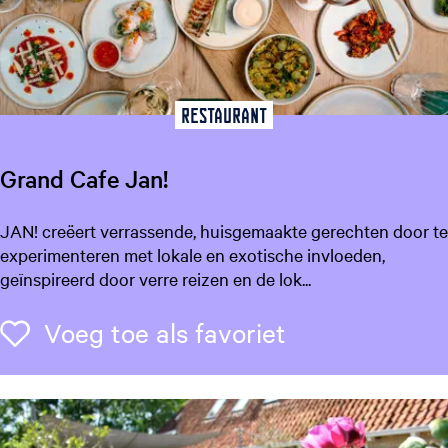
w
a
r
d
e
Restaurant
n
Grand Cafe Jan!
G
JAN! creëert verrassende, huisgemaakte gerechten door te
r
experimenteren met lokale en exotische invloeden,
a
geïnspireerd door verre reizen en de lok...
n
d
Voeg toe als f
Voeg toe als favoriet
C
a
f
e
J