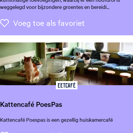
s
weggelegd voor bijzondere groentes en bereidi...
t
a
Voeg toe als f
Voeg toe als favoriet
u
r
a
n
t
W
a
n
n
Eetcafé
e
e
Kattencafé PoesPas
K
Kattencafé Poespas is een gezellig huiskamercafé
a