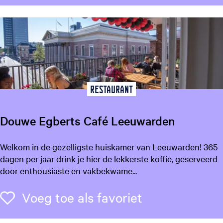
V
a
l
k
H
o
t
e
Restaurant
l
L
Douwe Egberts Café Leeuwarden
e
e
D
Welkom in de gezelligste huiskamer van Leeuwarden! 365
u
o
dagen per jaar drink je hier de lekkerste koffie, geserveerd
w
u
door enthousiaste en vakbekwame...
a
w
r
e
Voeg toe als f
Voeg toe als favoriet
d
E
e
g
n