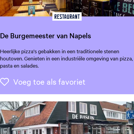
A
n
k
Restaurant
e
r
De Burgemeester van Napels
D
Heerlijke pizza's gebakken in een traditionele stenen
e
houtoven. Genieten in een industriële omgeving van pizza,
B
pasta en salades.
u
r
Voeg toe als f
Voeg toe als favoriet
g
e
m
e
e
s
t