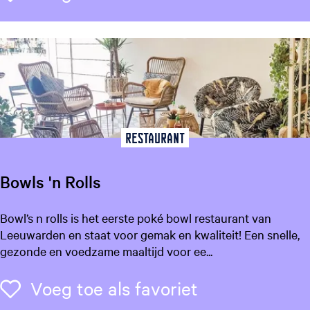
e
s
t
T
h
e
e
h
u
i
Restaurant
s
G
Bowls 'n Rolls
r
o
B
Bowl’s n rolls is het eerste poké bowl restaurant van
u
o
Leeuwarden en staat voor gemak en kwaliteit! Een snelle,
w
gezonde en voedzame maaltijd voor ee...
l
s
Voeg toe als f
Voeg toe als favoriet
'