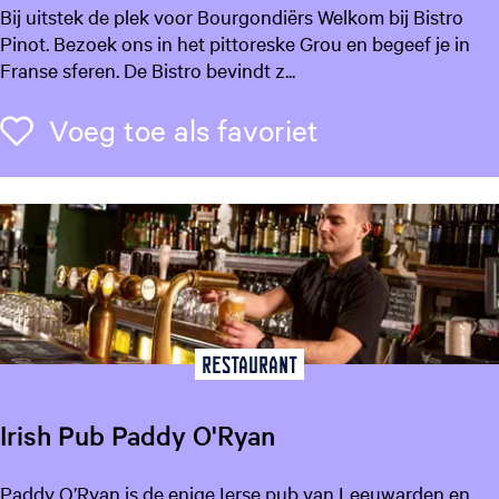
B
Bij uitstek de plek voor Bourgondiërs Welkom bij Bistro
n
i
Pinot. Bezoek ons in het pittoreske Grou en begeef je in
s
Franse sferen. De Bistro bevindt z...
t
r
Voeg toe als f
Voeg toe als favoriet
o
P
i
n
o
t
G
r
o
Restaurant
u
Irish Pub Paddy O'Ryan
I
Paddy O’Ryan is de enige Ierse pub van Leeuwarden en