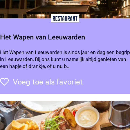
g
a
e
a
t
Restaurant
r
a
.
a
Het Wapen van Leeuwarden
.
l
:
.
H
Het Wapen van Leeuwarden is sinds jaar en dag een begrip
N
e
in Leeuwarden. Bij ons kunt u namelijk altijd genieten van
e
t
een hapje of drankje, of u nu b...
d
W
e
a
Voeg toe als f
Voeg toe als favoriet
r
p
l
e
a
n
n
v
d
a
s
n
L