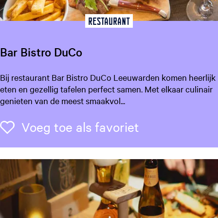
e
e
Restaurant
u
w
Bar Bistro DuCo
a
r
B
Bij restaurant Bar Bistro DuCo Leeuwarden komen heerlijk
d
a
eten en gezellig tafelen perfect samen. Met elkaar culinair
e
r
genieten van de meest smaakvol...
n
B
i
Voeg toe als f
Voeg toe als favoriet
s
t
r
o
D
u
C
o