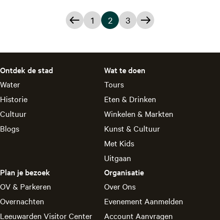
1
2
3
G
G
H
G
G
a
a
u
a
a
n
n
i
n
n
Ontdek de stad
Wat te doen
a
a
d
a
a
Water
Tours
a
a
i
a
a
Historie
Eten & Drinken
Cultuur
Winkelen & Markten
r
r
g
r
r
Blogs
Kunst & Cultuur
d
p
e
p
d
Met Kids
e
a
p
a
e
Uitgaan
v
g
a
g
v
Plan je bezoek
Organisatie
OV & Parkeren
Over Ons
o
i
g
i
o
Overnachten
Evenement Aanmelden
r
n
i
n
l
Leeuwarden Visitor Center
Account Aanvragen