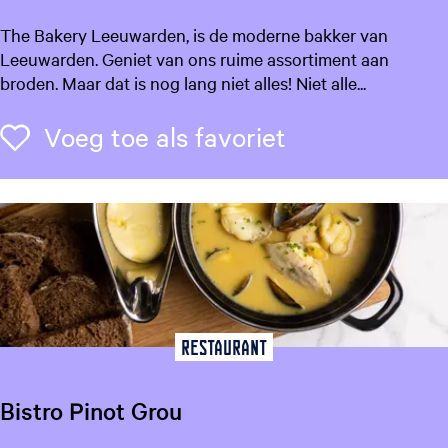
i
T
The Bakery Leeuwarden, is de moderne bakker van
n
h
Leeuwarden. Geniet van ons ruime assortiment aan
e
broden. Maar dat is nog lang niet alles! Niet alle...
B
a
Voeg toe als f
Voeg toe als favoriet
k
e
r
y
L
e
e
u
w
Restaurant
a
r
Bistro Pinot Grou
d
e