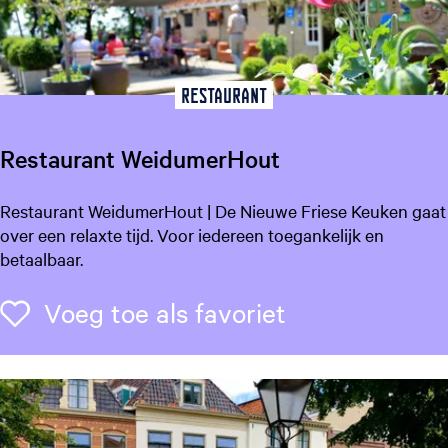
a
n
!
Restaurant
Restaurant WeidumerHout
R
Restaurant WeidumerHout | De Nieuwe Friese Keuken gaat
e
over een relaxte tijd. Voor iedereen toegankelijk en
s
betaalbaar.
t
a
Voeg toe als f
Voeg toe als favoriet
u
r
a
n
t