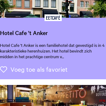
W
e
i
d
Eetcafé
u
m
Hotel Cafe 't Anker
e
r
H
Hotel Cafe 't Anker is een familiehotel dat gevestigd is in 4
H
o
karakteristieke herenhuizen. Het hotel bevindt zich
o
t
midden in het prachtige centrum v...
u
e
t
l
Voeg toe als f
Voeg toe als favoriet
C
a
f
e
'
t