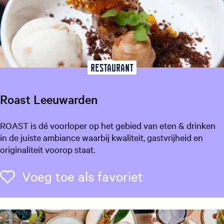
i
k
k
e
Restaurant
Roast Leeuwarden
R
ROAST is dé voorloper op het gebied van eten & drinken
o
in de juiste ambiance waarbij kwaliteit, gastvrijheid en
a
originaliteit voorop staat.
s
t
Voeg toe als f
Voeg toe als favoriet
L
e
e
u