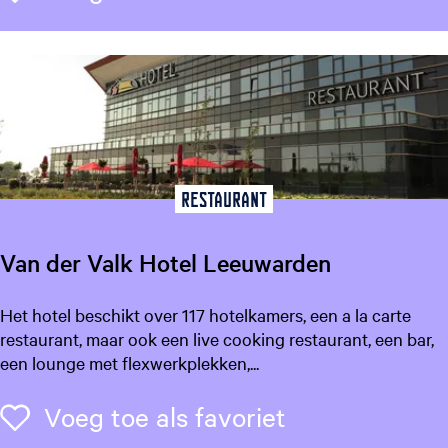
l
l
e
Restaurant
Van der Valk Hotel Leeuwarden
V
Het hotel beschikt over 117 hotelkamers, een a la carte
a
restaurant, maar ook een live cooking restaurant, een bar,
n
een lounge met flexwerkplekken,...
d
e
Voeg toe als f
Voeg toe als favoriet
r