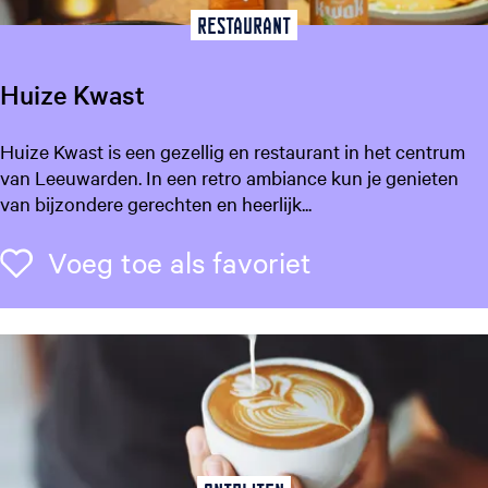
Restaurant
Huize Kwast
H
Huize Kwast is een gezellig en restaurant in het centrum
u
van Leeuwarden. In een retro ambiance kun je genieten
i
van bijzondere gerechten en heerlijk...
z
e
Voeg toe als f
Voeg toe als favoriet
K
w
a
s
t