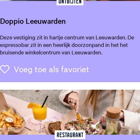
Ontbijten
Doppio Leeuwarden
D
Deze vestiging zit in hartje centrum van Leeuwarden. De
o
espressobar zit in een heerlijk doorzonpand in het het
p
bruisende winkelcentrum van Leeuwarden.
p
i
Voeg toe als f
Voeg toe als favoriet
o
L
e
e
u
w
a
r
d
Restaurant