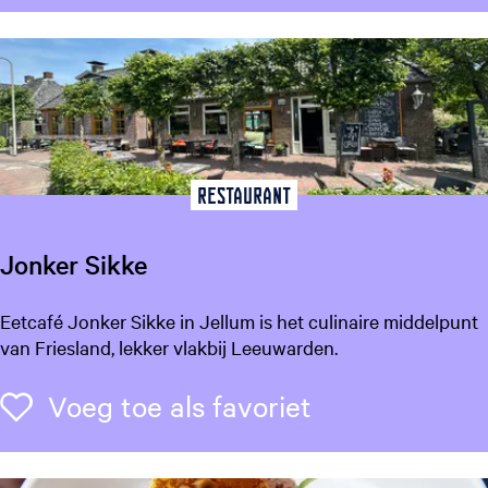
n
R
o
l
l
s
Restaurant
Jonker Sikke
J
Eetcafé Jonker Sikke in Jellum is het culinaire middelpunt
o
van Friesland, lekker vlakbij Leeuwarden.
n
k
Voeg toe als f
Voeg toe als favoriet
e
r
S