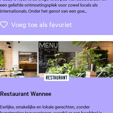
r
een geliefde ontmoetingsplek voor zowel locals als
i
internationals. Onder het genot van een goe...
s
h
Voeg toe als f
Voeg toe als favoriet
P
u
b
P
a
d
d
y
O
Restaurant
'
R
Restaurant Wannee
y
a
R
Eerlijke, smakelijke en lokale gerechten, zonder
n
e
kunstmatige toevoegingen, waarbij er een hoofdrol is