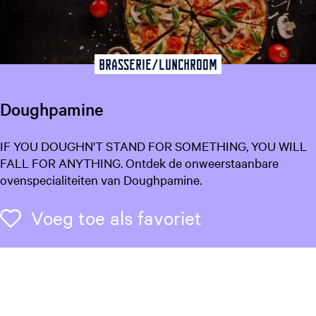
w
e
r
i
Brasserie/Lunchroom
j
Doughpamine
D
IF YOU DOUGHN'T STAND FOR SOMETHING, YOU WILL
o
FALL FOR ANYTHING. Ontdek de onweerstaanbare
u
ovenspecialiteiten van Doughpamine.
g
h
Voeg toe als f
Voeg toe als favoriet
p
a
m
i
n
e