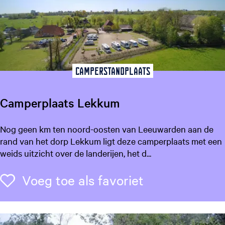
r
z
e
g
t
r
e
o
e
o
t
e
p
a
e
r
:
a
o
k
l
Camperstandplaats
p
:
j
:
N
Camperplaats Lekkum
e
e
d
e
C
Nog geen km ten noord-oosten van Leeuwarden aan de
r
a
rand van het dorp Lekkum ligt deze camperplaats met een
l
m
weids uitzicht over de landerijen, het d...
a
p
n
e
Voeg toe als f
Voeg toe als favoriet
d
r
s
p
l
a