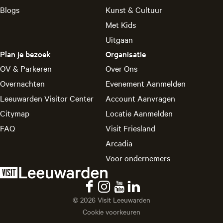
u
s
Blogs
Kunst & Cultuur
w
t
Met Kids
a
e
r
Uitgaan
r
d
Plan je bezoek
Organisatie
e
OV & Parkeren
Over Ons
n
Overnachten
Evenement Aanmelden
Leeuwarden Visitor Center
Account Aanvragen
Citymap
Locatie Aanmelden
FAQ
Visit Friesland
Arcadia
Voor ondernemers
F
I
Y
L
© 2026 Visit Leeuwarden
a
n
o
i
Cookie voorkeuren
c
s
u
n