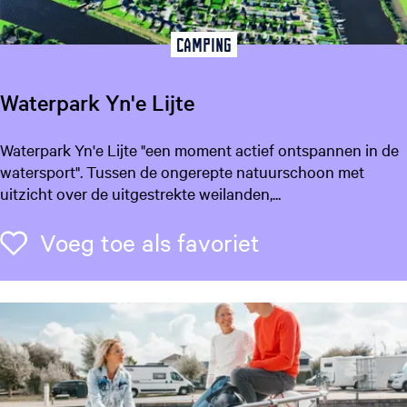
b
o
Camping
e
r
Waterpark Yn'e Lijte
d
e
W
Waterpark Yn'e Lijte "een moment actief ontspannen in de
r
a
watersport". Tussen de ongerepte natuurschoon met
i
t
uitzicht over de uitgestrekte weilanden,...
j
e
,
r
Voeg toe als f
Voeg toe als favoriet
C
p
a
a
m
r
p
k
i
Y
n
n
g
'
e