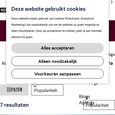
cultuur
Campings in
Deze website gebruikt cookies
S
F
Z
NL
Met kids
e
G
a
o
M
Deze website maakt gebruik van cookies (Functional, Analytical,
l
Uitgaan in
Leeuwarden
a
v
e
e
Marketing) die noodzakelijk zijn om de website zo goed mogelijk te
e
Leeuwarden
n
o
k
n
laten functioneren. Door op accepteren te klikken, geef je aan hiermee
c
a
r
e
u
KAMPEREN
akkoord te gaan.
t
a
Plan je bezoek
i
n
e
r
Vervoer
e
Alles accepteren
e
d
t
Overnachten
r
e
e
Alleen noodzakelijk
Visitor
Kom je kamperen in Leeuwarden? Ontdek hier de leukste
t
h
n
Center
campings en camperplaatsen!
a
o
Voorkeuren aanpassen
Citymap
a
m
l
FAQ
e
W
S
H
p
Filter
o
u
a
Blogs
a
r
i
g
Agenda
S
7 resultaten
t
d
t
e
o
e
i