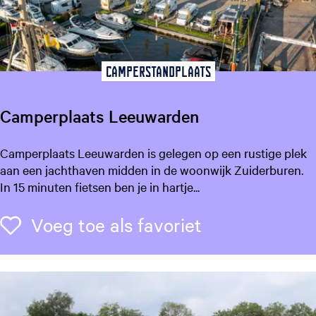
n
i
a
b
u
Camperstandplaats
r
g
Camperplaats Leeuwarden
C
Camperplaats Leeuwarden is gelegen op een rustige plek
a
aan een jachthaven midden in de woonwijk Zuiderburen.
m
In 15 minuten fietsen ben je in hartje...
p
e
Voeg toe als f
Voeg toe als favoriet
r
p
l
a
a