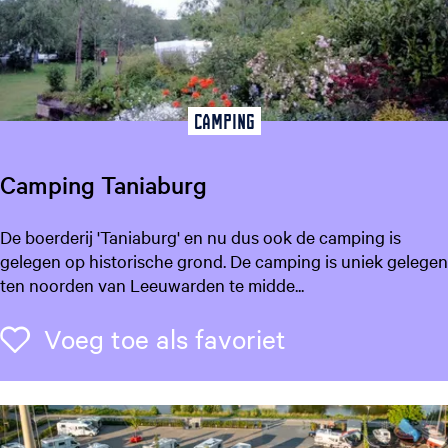
a
t
s
L
e
Camping
k
k
Camping Taniaburg
u
m
C
De boerderij 'Taniaburg' en nu dus ook de camping is
a
gelegen op historische grond. De camping is uniek gelegen
m
ten noorden van Leeuwarden te midde...
p
i
Voeg toe als f
Voeg toe als favoriet
n
g
T
a