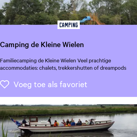
t
s
L
e
Camping
e
u
Camping de Kleine Wielen
w
a
C
Familiecamping de Kleine Wielen Veel prachtige
r
a
accommodaties: chalets, trekkershutten of dreampods
d
m
e
p
Voeg toe als f
Voeg toe als favoriet
n
i
n
g
d
e
K
l