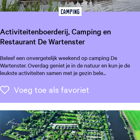
e
i
Camping
n
e
Activiteitenboerderij, Camping en
W
Restaurant De Wartenster
i
e
l
A
Beleef een onvergetelijk weekend op camping De
e
c
Wartenster. Overdag geniet je in de natuur en kun je de
n
t
leukste activiteiten samen met je gezin bele...
i
v
Voeg toe als f
Voeg toe als favoriet
i
t
e
i
t
e
n