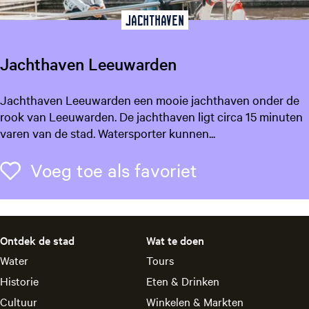
e
n
L
Jachthaven
R
i
e
j
s
Jachthaven Leeuwarden
t
t
e
a
J
Jachthaven Leeuwarden een mooie jachthaven onder de
u
a
rook van Leeuwarden. De jachthaven ligt circa 15 minuten
r
c
varen van de stad. Watersporter kunnen...
a
h
n
t
Voeg toe als f
Voeg toe als favoriet
t
h
D
a
e
v
W
e
a
Ontdek de stad
Wat te doen
n
r
Water
Tours
L
t
e
Historie
Eten & Drinken
e
e
Cultuur
Winkelen & Markten
n