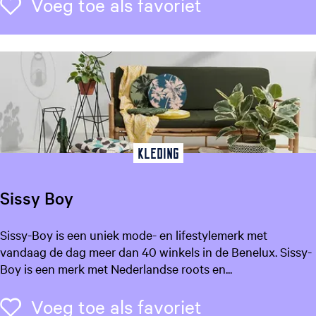
Voeg toe als f
Voeg toe als favoriet
o
A
r
a
g
o
s
t
a
Kleding
Sissy Boy
S
Sissy-Boy is een uniek mode- en lifestylemerk met
i
vandaag de dag meer dan 40 winkels in de Benelux. Sissy-
s
Boy is een merk met Nederlandse roots en...
s
y
Voeg toe als f
Voeg toe als favoriet