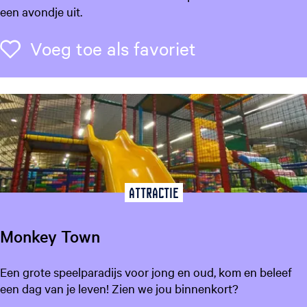
a
een avondje uit.
n
d
Voeg toe als f
Voeg toe als favoriet
c
a
f
é
D
e
D
i
k
Attractie
k
e
Monkey Town
V
a
M
Een grote speelparadijs voor jong en oud, kom en beleef
n
o
een dag van je leven! Zien we jou binnenkort?
D
n
a