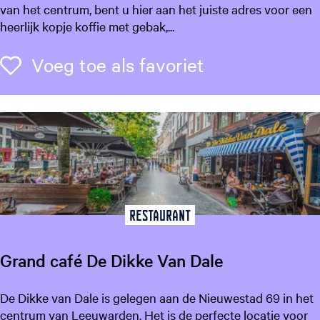
r
van het centrum, bent u hier aan het juiste adres voor een
o
heerlijk kopje koffie met gebak,...
e
f
Voeg toe als f
Voeg toe als favoriet
l
o
k
a
a
l
W
o
u
Restaurant
t
e
Grand café De Dikke Van Dale
r
s
G
De Dikke van Dale is gelegen aan de Nieuwestad 69 in het
r
centrum van Leeuwarden. Het is de perfecte locatie voor