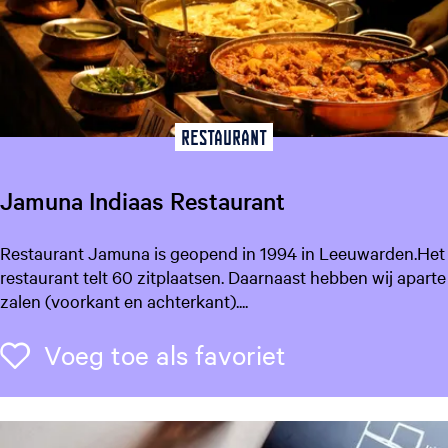
W
i
e
l
e
n
Restaurant
Jamuna Indiaas Restaurant
J
Restaurant Jamuna is geopend in 1994 in Leeuwarden.Het
a
restaurant telt 60 zitplaatsen. Daarnaast hebben wij aparte
m
zalen (voorkant en achterkant)....
u
n
Voeg toe als f
Voeg toe als favoriet
a
I
n
d