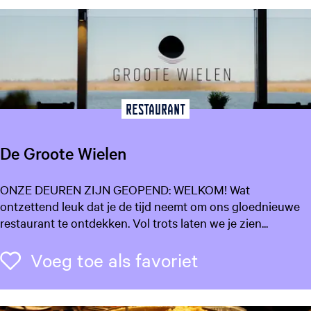
B
e
a
n
s
L
e
Restaurant
e
u
De Groote Wielen
w
a
D
ONZE DEUREN ZIJN GEOPEND: WELKOM! Wat
r
e
ontzettend leuk dat je de tijd neemt om ons gloednieuwe
d
G
restaurant te ontdekken. Vol trots laten we je zien...
e
r
n
o
Voeg toe als f
Voeg toe als favoriet
o
t
e