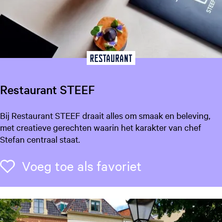
i
a
a
s
R
Restaurant
e
s
Restaurant STEEF
t
a
R
Bij Restaurant STEEF draait alles om smaak en beleving,
u
e
met creatieve gerechten waarin het karakter van chef
r
s
Stefan centraal staat.
a
t
n
a
Voeg toe als f
Voeg toe als favoriet
t
u
r
a
n
t