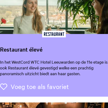
t
r
o
h
o
e
Restaurant
d
Restaurant élevé
R
In het WestCord WTC Hotel Leeuwarden op de 11e etage is
e
ook Restaurant élevé gevestigd welke een prachtig
s
panoramisch uitzicht biedt aan haar gasten.
t
a
Voeg toe als f
Voeg toe als favoriet
u
r
a
n