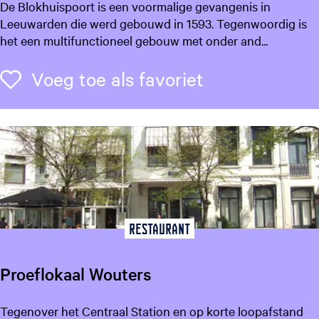
B
De Blokhuispoort is een voormalige gevangenis in
l
Leeuwarden die werd gebouwd in 1593. Tegenwoordig is
o
het een multifunctioneel gebouw met onder and...
k
h
Voeg toe als f
Voeg toe als favoriet
u
i
s
p
o
o
r
t
Restaurant
Proeflokaal Wouters
P
Tegenover het Centraal Station en op korte loopafstand