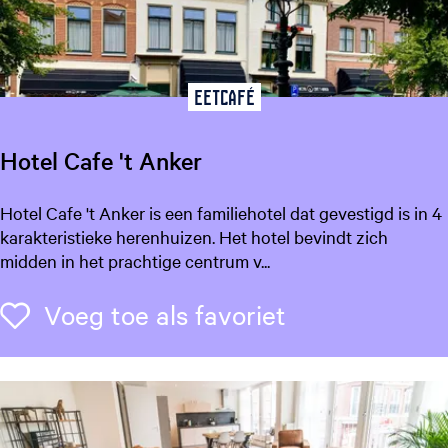
S
T
E
E
Eetcafé
F
Hotel Cafe 't Anker
H
Hotel Cafe 't Anker is een familiehotel dat gevestigd is in 4
o
karakteristieke herenhuizen. Het hotel bevindt zich
t
midden in het prachtige centrum v...
e
l
Voeg toe als f
Voeg toe als favoriet
C
a
f
e
'