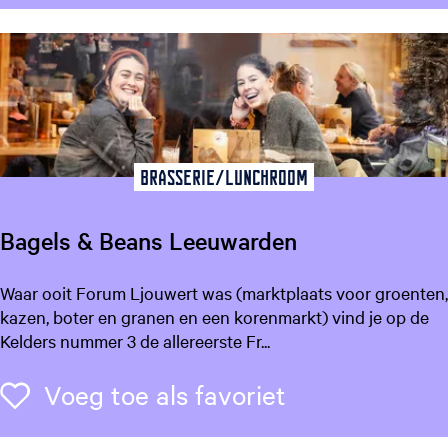
n
n
i
g
l
e
u
k
Brasserie/Lunchroom
Bagels & Beans Leeuwarden
B
Waar ooit Forum Ljouwert was (marktplaats voor groenten,
a
kazen, boter en granen en een korenmarkt) vind je op de
g
Kelders nummer 3 de allereerste Fr...
e
l
Voeg toe als f
Voeg toe als favoriet
s
&