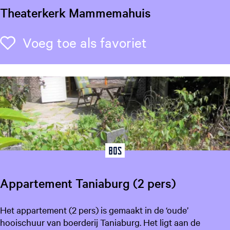
Theaterkerk Mammemahuis
T
Voeg toe als f
Voeg toe als favoriet
h
e
a
t
e
r
k
e
r
Bos
k
M
Appartement Taniaburg (2 pers)
a
m
A
Het appartement (2 pers) is gemaakt in de ‘oude’
m
p
hooischuur van boerderij Taniaburg. Het ligt aan de
e