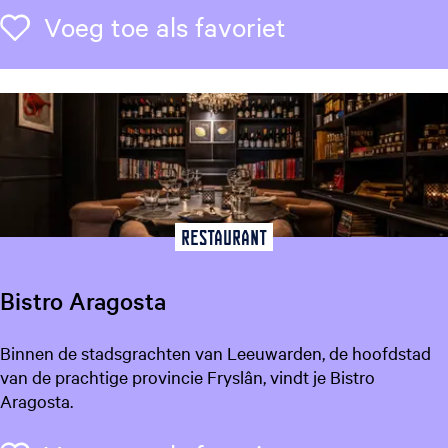
k
Voeg toe als f
Voeg toe als favoriet
l
e
e
y
T
o
w
n
Restaurant
Bistro Aragosta
B
Binnen de stadsgrachten van Leeuwarden, de hoofdstad
i
van de prachtige provincie Fryslân, vindt je Bistro
s
Aragosta.
t
r