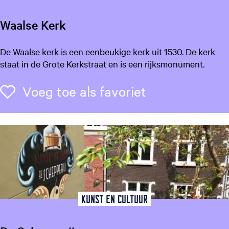
e
u
Waalse Kerk
w
a
W
De Waalse kerk is een eenbeukige kerk uit 1530. De kerk
r
a
staat in de Grote Kerkstraat en is een rijksmonument.
d
a
e
l
Voeg toe als f
Voeg toe als favoriet
n
s
e
K
e
r
k
Kunst en Cultuur