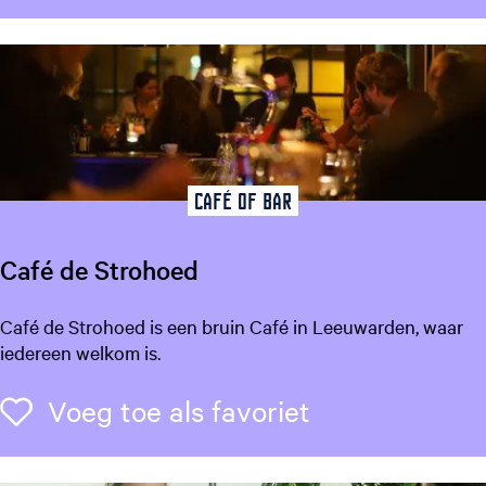
o
n
i
f
a
t
i
u
Café of Bar
s
K
Café de Strohoed
e
r
C
Café de Strohoed is een bruin Café in Leeuwarden, waar
k
a
iedereen welkom is.
f
é
Voeg toe als f
Voeg toe als favoriet
d
e
S