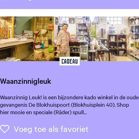
B
o
y
Cadeau
Waanzinnigleuk
W
Waanzinnig Leuk! is een bijzondere kado winkel in de oude
a
gevangenis De Blokhuispoort (Blokhuisplein 40). Shop
a
hier mooie en speciale (Räder) spull...
n
z
Voeg toe als f
Voeg toe als favoriet
i