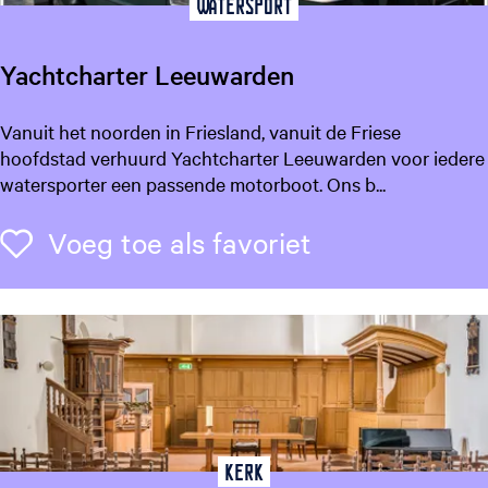
a
Watersport
r
D
Yachtcharter Leeuwarden
r
.
Y
Vanuit het noorden in Friesland, vanuit de Friese
W
a
hoofdstad verhuurd Yachtcharter Leeuwarden voor iedere
a
c
watersporter een passende motorboot. Ons b...
t
h
s
t
Voeg toe als f
Voeg toe als favoriet
o
c
n
h
a
r
t
e
r
L
e
Kerk