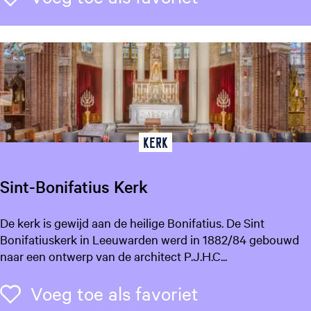
2
p
e
r
s
)
Kerk
Sint-Bonifatius Kerk
S
De kerk is gewijd aan de heilige Bonifatius. De Sint
i
Bonifatiuskerk in Leeuwarden werd in 1882/84 gebouwd
n
naar een ontwerp van de architect P.J.H.C...
t
-
Voeg toe als f
Voeg toe als favoriet
B