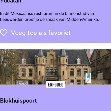
Yucatán
e
g
e
Y
In dit Mexicaanse restaurant in de binnenstad van
t
u
Leeuwarden proef je de smaak van Midden-Amerika.
a
c
a
a
Voeg toe als f
Voeg toe als favoriet
l
t
:
á
N
n
e
d
e
r
l
a
Erfgoed
n
d
s
Blokhuispoort