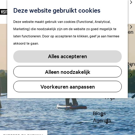
cultuur
Deze website gebruikt cookies
S
F
Z
NL
Met kids
e
G
a
o
M
Deze website maakt gebruik van cookies (Functional, Analytical,
l
Uitgaan in
a
v
e
e
Marketing) die noodzakelijk zijn om de website zo goed mogelijk te
e
Leeuwarden
n
o
k
n
laten functioneren. Door op accepteren te klikken, geef je aan hiermee
c
a
r
e
u
akkoord te gaan.
t
a
Plan je bezoek
i
n
e
r
Vervoer
e
Alles accepteren
e
d
t
Overnachten
r
e
e
Alleen noodzakelijk
Visitor
t
h
n
Center
a
o
Voorkeuren aanpassen
Citymap
a
m
l
FAQ
e
H
p
u
a
Blogs
i
g
Agenda
d
e
i