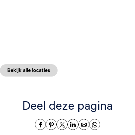
Bekijk alle locaties
Deel deze pagina
D
D
D
D
D
D
e
e
e
e
e
e