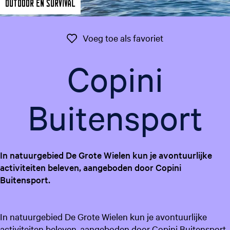
Outdoor en Survival
g
e
t
Voeg toe als favo
Voeg toe als favoriet
a
a
Copini
l
:
N
Buitensport
e
d
e
r
In natuurgebied De Grote Wielen kun je avontuurlijke
l
activiteiten beleven, aangeboden door Copini
a
Buitensport.
n
d
s
In natuurgebied De Grote Wielen kun je avontuurlijke
activiteiten beleven, aangeboden door Copini Buitensport,