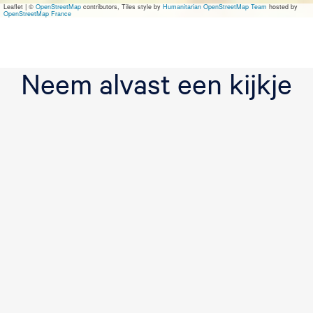
Leaflet
|
©
OpenStreetMap
contributors, Tiles style by
Humanitarian OpenStreetMap Team
hosted by
o
OpenStreetMap France
r
t
Neem alvast een kijkje