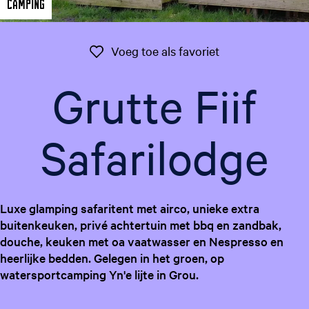
Camping
g
e
t
Voeg toe als favo
Voeg toe als favoriet
a
a
Grutte Fiif
l
:
N
Safarilodge
e
d
e
r
Luxe glamping safaritent met airco, unieke extra
l
buitenkeuken, privé achtertuin met bbq en zandbak,
a
douche, keuken met oa vaatwasser en Nespresso en
n
heerlijke bedden. Gelegen in het groen, op
d
watersportcamping Yn'e lijte in Grou.
s