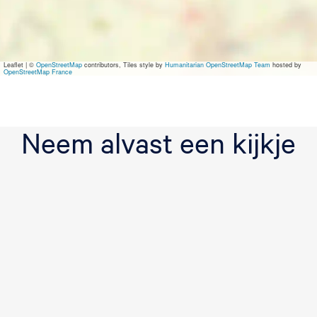
f
S
a
f
a
Leaflet
|
©
OpenStreetMap
contributors, Tiles style by
Humanitarian OpenStreetMap Team
hosted by
r
OpenStreetMap France
i
l
o
d
Neem alvast een kijkje
g
e