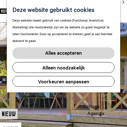
cultuur
Deze website gebruikt cookies
S
F
Z
NL
Met kids
e
G
a
o
M
Deze website maakt gebruik van cookies (Functional, Analytical,
l
Uitgaan in
a
v
e
e
Marketing) die noodzakelijk zijn om de website zo goed mogelijk te
e
Leeuwarden
n
o
k
n
laten functioneren. Door op accepteren te klikken, geef je aan hiermee
c
a
r
e
u
akkoord te gaan.
t
a
Plan je bezoek
i
n
e
r
Vervoer
e
Alles accepteren
e
d
t
Overnachten
r
e
e
Alleen noodzakelijk
Visitor
t
h
n
Center
a
o
Voorkeuren aanpassen
Citymap
a
m
l
FAQ
e
H
p
u
a
Blogs
i
g
Agenda
Nieuw
d
e
i