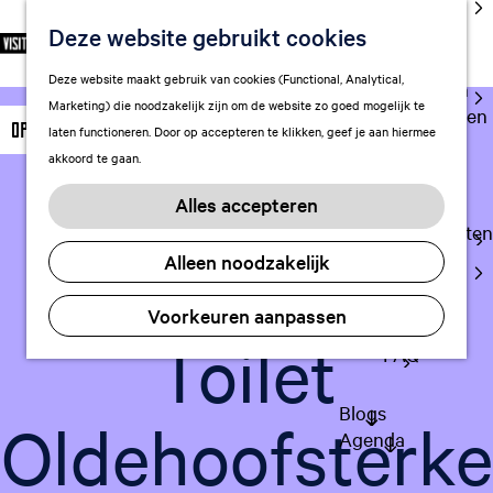
cultuur
Deze website gebruikt cookies
S
F
Z
NL
Met kids
e
G
a
o
M
Deze website maakt gebruik van cookies (Functional, Analytical,
l
Uitgaan in
a
v
e
e
Marketing) die noodzakelijk zijn om de website zo goed mogelijk te
e
Leeuwarden
n
o
k
n
Openbaar toilet
laten functioneren. Door op accepteren te klikken, geef je aan hiermee
c
a
r
e
u
akkoord te gaan.
t
a
Plan je bezoek
i
n
e
r
Vervoer
e
Voeg toe als favo
Alles accepteren
Voeg toe als favoriet
e
d
t
Overnachten
r
e
e
Openbaar
Alleen noodzakelijk
Visitor
t
h
n
Center
a
o
Voorkeuren aanpassen
Citymap
a
m
Toilet
l
FAQ
e
H
p
u
a
Blogs
Oldehoofsterke
i
g
Agenda
d
e
i