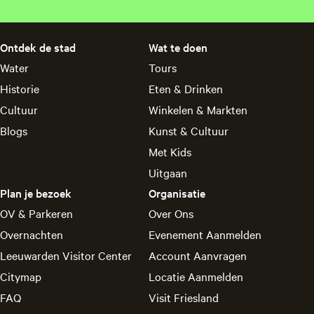
g
g
g
g
g
g
i
i
i
i
i
i
n
n
n
n
n
n
Ontdek de stad
Wat te doen
a
a
a
a
a
a
Water
Tours
o
o
o
o
o
o
Historie
Eten & Drinken
p
p
p
p
p
p
F
P
X
L
e
W
Cultuur
Winkelen & Markten
a
i
i
-
h
Blogs
Kunst & Cultuur
c
n
n
m
a
Met Kids
e
t
k
a
t
Uitgaan
b
e
e
i
s
o
r
d
l
A
Plan je bezoek
Organisatie
o
e
I
p
OV & Parkeren
Over Ons
k
s
n
p
Overnachten
Evenement Aanmelden
t
Leeuwarden Visitor Center
Account Aanvragen
Citymap
Locatie Aanmelden
FAQ
Visit Friesland