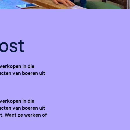
g
e
t
riet
a
a
ost
l
:
N
e
verkopen in die
d
ucten van boeren uit
e
r
l
a
verkopen in die
n
ucten van boeren uit
d
. Want ze werken of
s