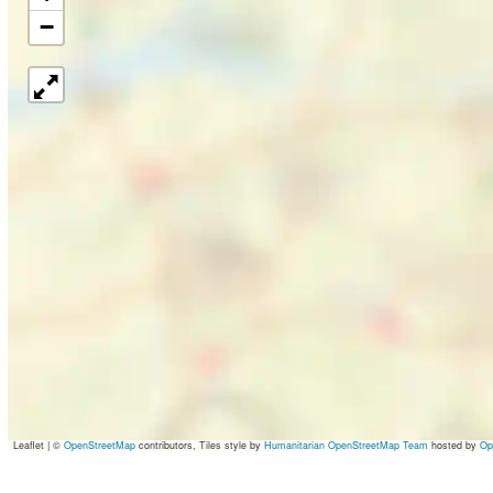
−
Leaflet
|
©
OpenStreetMap
contributors, Tiles style by
Humanitarian OpenStreetMap Team
hosted by
Op